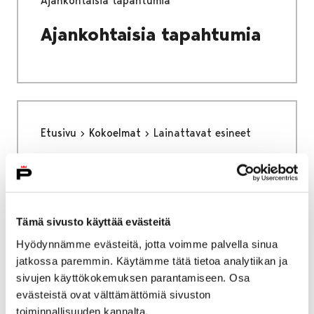
Ajankohtaisia tapahtumia
Ajankohtaisia tapahtumia
Etusivu
Kokoelmat
Lainattavat esineet
Lainattavat esineet
Tämä sivusto käyttää evästeitä
Hyödynnämme evästeitä, jotta voimme palvella sinua
jatkossa paremmin. Käytämme tätä tietoa analytiikan ja
Etusivu
Palvelut
Lounaskahvila Helmi
sivujen käyttökokemuksen parantamiseen. Osa
Lounaskahvila Helmi
evästeistä ovat välttämättömiä sivuston
toiminnallisuuden kannalta.