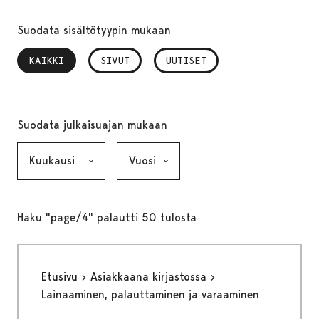
Suodata sisältötyypin mukaan
KAIKKI
, VALITTU
SIVUT
UUTISET
Suodata julkaisuajan mukaan
Kuukausi, valinta lähettää lomakkeen
Vuosi, valinta lähettää lomakkeen
Haku "page/4" palautti 50 tulosta
Etusivu
Asiakkaana kirjastossa
Lainaaminen, palauttaminen ja varaaminen