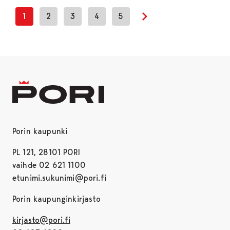
1
2
3
4
5
Next page
Porin kaupunki
PL 121, 28101 PORI
vaihde 02 621 1100
etunimi.sukunimi@pori.fi
Porin kaupunginkirjasto
kirjasto@pori.fi