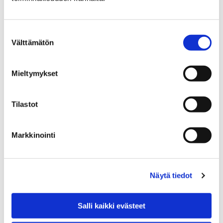
Pääkirjaston yhteydessä sijaitseva
lounaskahvila Helmi tarjoaa lounasta ja
Suostumuksen
kahvilatuotteita.
Välttämätön
valinta
Mieltymykset
Etusivu
Palvelut
Tul ja tee
Vinyylileikkaus
Tilastot
Vinyylileikkaus
Markkinointi
Vinyylileikkurilla voit leikata tarroja sekä
tekstiiliin lämpöprässillä painettavia kuvioita.
Lehti- ja musiikkiosaston asiakaspalvelussa
Näytä tiedot
myydään eri kokoisia ja värisiä vinyylitarra-
arkkeja sekä lämpösiirtokalvoja. Tarra-arkkien
Salli kaikki evästeet
ja lämpösiirtokalvojen hinnat alkaen 2
euroa/arkki.