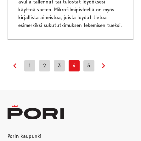
avulla tallennat tai tulostat löydöksesi
käyttöä varten. Mikrofilmipisteellä on myös
kirjallista aineistoa, joista löydät tietoa
esimerkiksi sukututkimuksen tekemisen tueksi.
1
2
3
4
5
Previous page
Next page
Porin kaupunki