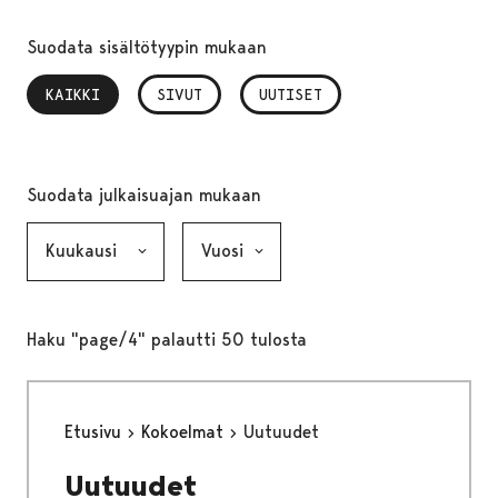
Suodata sisältötyypin mukaan
KAIKKI
, VALITTU
SIVUT
UUTISET
Suodata julkaisuajan mukaan
Kuukausi, valinta lähettää lomakkeen
Vuosi, valinta lähettää lomakkeen
Haku "page/4" palautti 50 tulosta
Etusivu
Kokoelmat
Uutuudet
Uutuudet