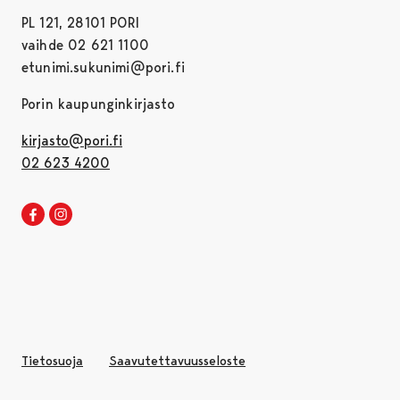
PL 121, 28101 PORI
vaihde 02 621 1100
etunimi.sukunimi@pori.fi
Porin kaupunginkirjasto
kirjasto@pori.fi
02 623 4200
Porin kirjaston Facebook
Avautuu uudessa välilehdessä
Porin kirjaston Instagram
Avautuu uudessa välilehdessä
Tietosuoja
Saavutettavuusseloste