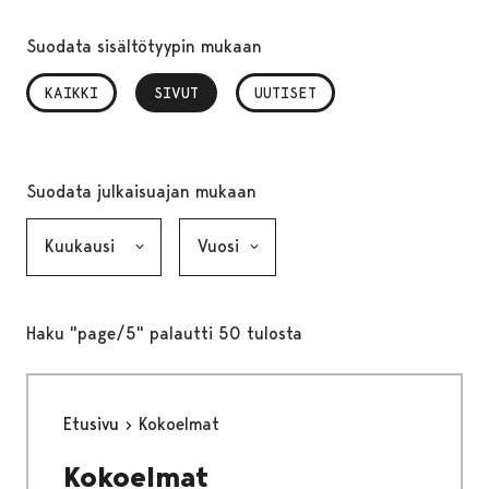
Suodata sisältötyypin mukaan
KAIKKI
SIVUT
, VALITTU
UUTISET
Suodata julkaisuajan mukaan
Kuukausi, valinta lähettää lomakkeen
Vuosi, valinta lähettää lomakkeen
Haku "page/5" palautti 50 tulosta
Etusivu
Kokoelmat
Kokoelmat