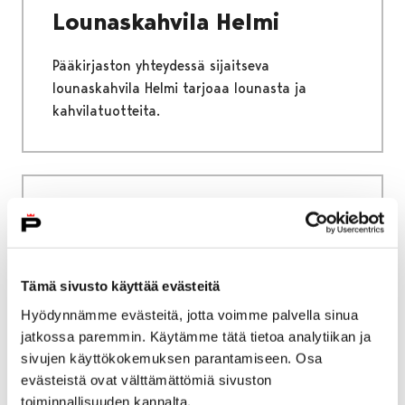
Lounaskahvila Helmi
Pääkirjaston yhteydessä sijaitseva
lounaskahvila Helmi tarjoaa lounasta ja
kahvilatuotteita.
Etusivu
Tapahtumat
Ajankohtaisia tapahtumia
Ajankohtaisia tapahtumia
Tämä sivusto käyttää evästeitä
Hyödynnämme evästeitä, jotta voimme palvella sinua
jatkossa paremmin. Käytämme tätä tietoa analytiikan ja
sivujen käyttökokemuksen parantamiseen. Osa
evästeistä ovat välttämättömiä sivuston
toiminnallisuuden kannalta.