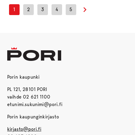
1
2
3
4
5
Next page
Porin kaupunki
PL 121, 28101 PORI
vaihde 02 621 1100
etunimi.sukunimi@pori.fi
Porin kaupunginkirjasto
kirjasto@pori.fi