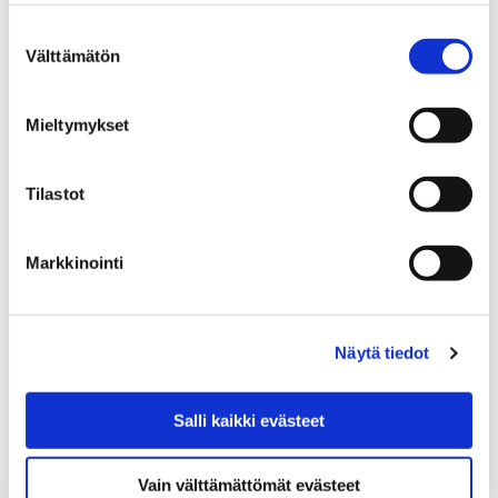
Suostumuksen
Välttämätön
valinta
Mieltymykset
Home
Using the Library
Borrowing, Returning and Reserving
Tilastot
Borrowing, Returning and
Reserving
Markkinointi
Näytä tiedot
Home
Opening Hours and Contact
Salli kaikki evästeet
Opening Hours and
Vain välttämättömät evästeet