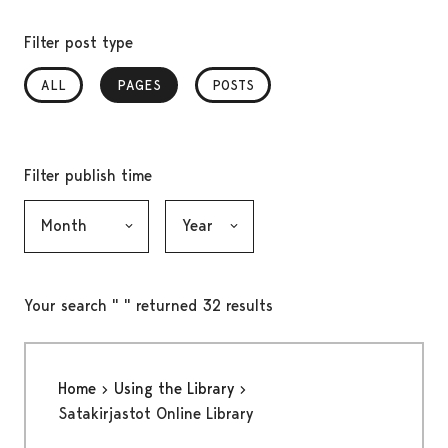
Filter post type
ALL
PAGES
, SELECTED
POSTS
Filter publish time
Month, selection submits the form
Year, selection submits the form
Your search " " returned 32 results
Home
Using the Library
Satakirjastot Online Library