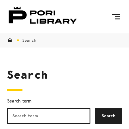
Skip to content
To Home Page
Search
Home
Search
Search term
Search