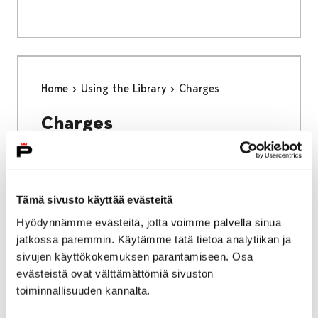
Home
Using the Library
Charges
Charges
Tämä sivusto käyttää evästeitä
Home
Using the Library
Hyödynnämme evästeitä, jotta voimme palvella sinua
jatkossa paremmin. Käytämme tätä tietoa analytiikan ja
Using the Self-Service Library
sivujen käyttökokemuksen parantamiseen. Osa
Using the Self-Service
evästeistä ovat välttämättömiä sivuston
toiminnallisuuden kannalta.
Library