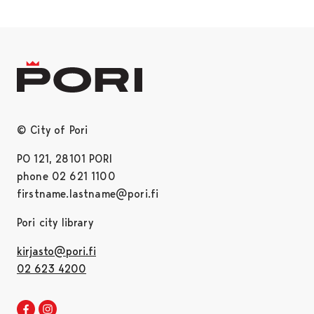
© City of Pori
PO 121, 28101 PORI
phone 02 621 1100
firstname.lastname@pori.fi
Pori city library
kirjasto@pori.fi
02 623 4200
Pori library Facebook
Opens in a new tab
Pori library Instagram
Opens in a new tab