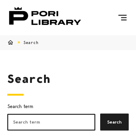
Skip to content
To Home Page
Search
Home
Search
Search term
Search