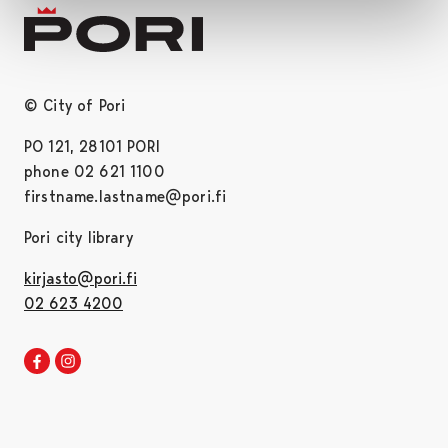
© City of Pori
PO 121, 28101 PORI
phone 02 621 1100
firstname.lastname@pori.fi
Pori city library
kirjasto@pori.fi
02 623 4200
Pori library Facebook
Opens in a new tab
Pori library Instagram
Opens in a new tab