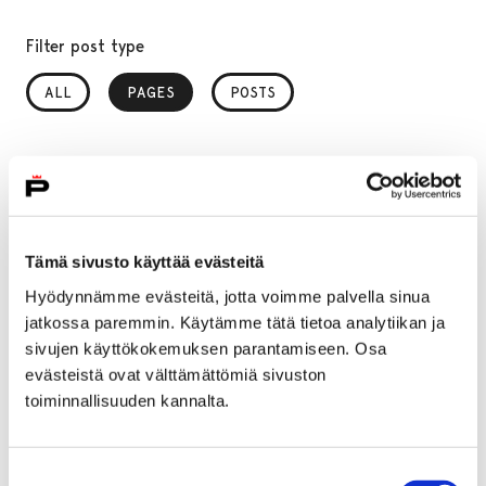
Filter post type
ALL
PAGES
, SELECTED
POSTS
Filter publish time
Month, selection submits the form
Year, selection submits the form
Tämä sivusto käyttää evästeitä
Hyödynnämme evästeitä, jotta voimme palvella sinua
jatkossa paremmin. Käytämme tätä tietoa analytiikan ja
Your search " " returned 32 results
sivujen käyttökokemuksen parantamiseen. Osa
evästeistä ovat välttämättömiä sivuston
toiminnallisuuden kannalta.
Home
Front page
Front page
Suostumuksen