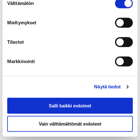
Välttämätön
valinta
Mieltymykset
Home
Using the Library
Tilastot
Using the Library
Markkinointi
Näytä tiedot
1
2
3
4
Salli kaikki evästeet
Previous page
Vain välttämättömät evästeet