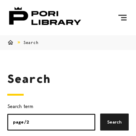
Skip to content
To Home Page
Search
Home
Search
Search term
Search