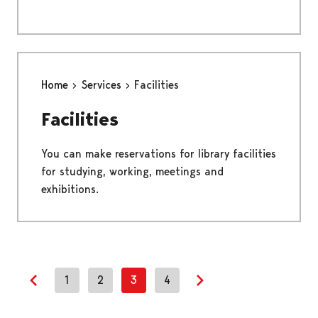
Home
Services
Facilities
Facilities
You can make reservations for library facilities
for studying, working, meetings and
exhibitions.
1
2
3
4
Previous page
Next page