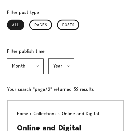
Filter post type
ALL
, SELECTED
PAGES
POSTS
Filter publish time
Month, selection submits the form
Year, selection submits the form
Your search "page/2" returned 32 results
Home
Collections
Online and Digital
Online and Digital