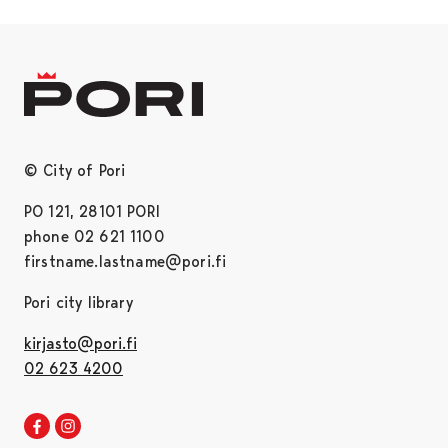
© City of Pori
PO 121, 28101 PORI
phone 02 621 1100
firstname.lastname@pori.fi
Pori city library
kirjasto@pori.fi
02 623 4200
Pori library Facebook
Opens in a new tab
Pori library Instagram
Opens in a new tab