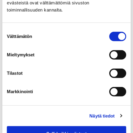
evästeistä ovat välttämättömiä sivuston
toiminnallisuuden kannalta.
Home
Collections
Collections
Suostumuksen
Välttämätön
valinta
Mieltymykset
Home
Services
Tilastot
Services
Markkinointi
Näytä tiedot
Home
Events