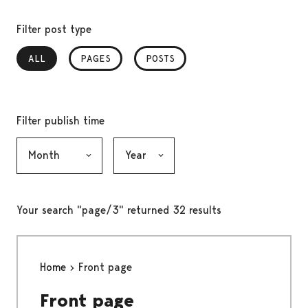
Filter post type
ALL
, SELECTED
PAGES
POSTS
Filter publish time
Month, selection submits the form
Year, selection submits the form
Your search "page/3" returned 32 results
Home
Front page
Front page