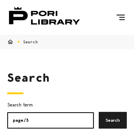
Skip to content
To Home Page
Search
Home
Search
Search term
Search