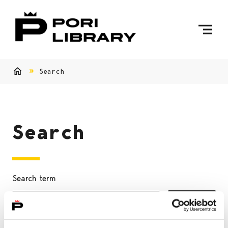
Skip to content
To Home Page
Search
Home
Search
Search term
Search