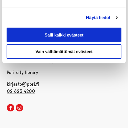
Näytä tiedot
© City of Pori
Salli kaikki evästeet
PO 121, 28101 PORI
Vain välttämättömät evästeet
phone 02 621 1100
firstname.lastname@pori.fi
Pori city library
kirjasto@pori.fi
02 623 4200
Pori library Facebook
Opens in a new tab
Pori library Instagram
Opens in a new tab