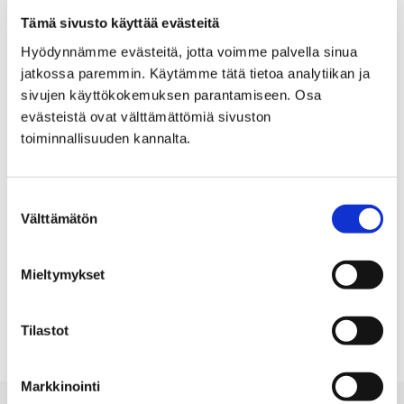
Tämä sivusto käyttää evästeitä
Filter post type
Hyödynnämme evästeitä, jotta voimme palvella sinua
jatkossa paremmin. Käytämme tätä tietoa analytiikan ja
ALL
PAGES
POSTS
, SELECTED
sivujen käyttökokemuksen parantamiseen. Osa
evästeistä ovat välttämättömiä sivuston
toiminnallisuuden kannalta.
Filter publish time
Month, selection submits the form
Year, selection submits the form
Suostumuksen
Välttämätön
valinta
Mieltymykset
Your search "page/2" returned 0 results
No results
Tilastot
Markkinointi