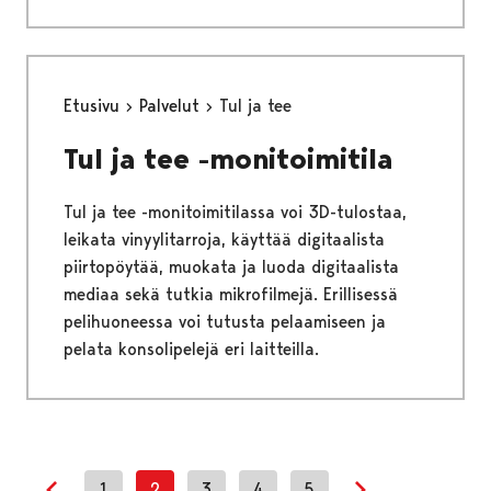
Etusivu
Palvelut
Tul ja tee
Tul ja tee -monitoimitila
Tul ja tee -monitoimitilassa voi 3D-tulostaa,
leikata vinyylitarroja, käyttää digitaalista
piirtopöytää, muokata ja luoda digitaalista
mediaa sekä tutkia mikrofilmejä. Erillisessä
pelihuoneessa voi tutusta pelaamiseen ja
pelata konsolipelejä eri laitteilla.
1
2
3
4
5