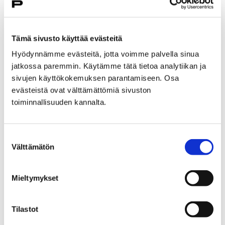
Tämä sivusto käyttää evästeitä
Hyödynnämme evästeitä, jotta voimme palvella sinua
jatkossa paremmin. Käytämme tätä tietoa analytiikan ja
Etusivu
Asiakkaana kirjastossa
sivujen käyttökokemuksen parantamiseen. Osa
Satakirjastojen verkkokirjasto
evästeistä ovat välttämättömiä sivuston
toiminnallisuuden kannalta.
Satakirjastojen
verkkokirjasto
Suostumuksen
Välttämätön
valinta
Mieltymykset
Etusivu
Tapahtumat
Tilastot
Ajankohtaisia tapahtumia
Retropelipäivä 2025
Peliturnaukset