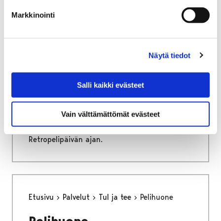
Markkinointi
Retropelipäivä 2025
peliturnaukset
Näytä tiedot
Tervetuloa osallistumaan Retropelipäivän
leikkimielisiin peliturnauksiin, joita löytyy
Salli kaikki evästeet
kaiken ikäisille ja tasoisille pelaajille.
Turnausten parhaille on maineen ja kunnian
Vain välttämättömät evästeet
lisäksi tarjolla erilaisia tuotepalkintoja.
Useimmat turnaukset ovat käynnissä koko
Retropelipäivän ajan.
Etusivu
Palvelut
Tul ja tee
Pelihuone
Pelihuone