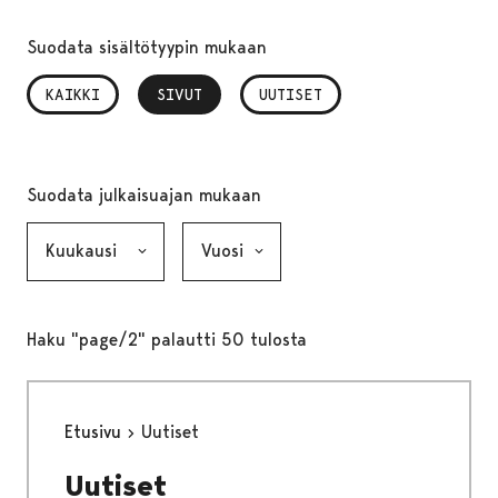
Suodata sisältötyypin mukaan
KAIKKI
SIVUT
, VALITTU
UUTISET
Suodata julkaisuajan mukaan
Kuukausi, valinta lähettää lomakkeen
Vuosi, valinta lähettää lomakkeen
Haku "page/2" palautti 50 tulosta
Etusivu
Uutiset
Uutiset