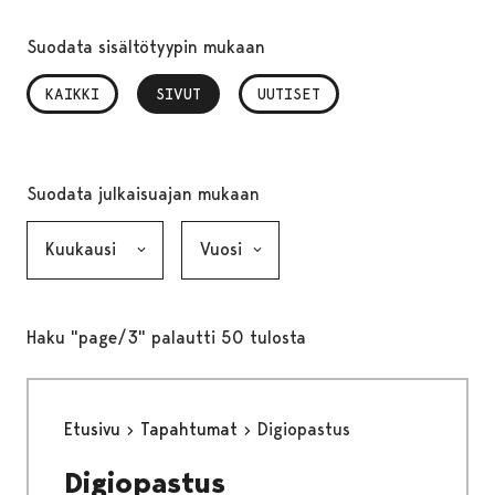
Suodata sisältötyypin mukaan
KAIKKI
SIVUT
, VALITTU
UUTISET
Suodata julkaisuajan mukaan
Kuukausi, valinta lähettää lomakkeen
Vuosi, valinta lähettää lomakkeen
Haku "page/3" palautti 50 tulosta
Etusivu
Tapahtumat
Digiopastus
Digiopastus