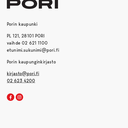
Porin kaupunki
PL 121, 28101 PORI
vaihde 02 621 1100
etunimi.sukunimi@pori.fi
Porin kaupunginkirjasto
kirjasto@pori.fi
02 623 4200
Porin kirjaston Facebook
Avautuu uudessa välilehdessä
Porin kirjaston Instagram
Avautuu uudessa välilehdessä