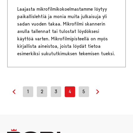
Laajasta mikrofilmikokoelmastamme löytyy
paikallislehtiä ja monia muita julkaisuja yli
sadan vuoden takaa. Mikrofilmi skannerin
avulla tallennat tai tulostat löydöksesi
käyttöä varten. Mikrofilmipisteellä on myös
kirjallista aineistoa, joista löydät tietoa
esimerkiksi sukututkimuksen tekemisen tueksi.
1
2
3
4
5
Previous page
Next page