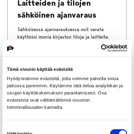
Laitteiden ja tilojen
sähköinen ajanvaraus
Sähköisessä ajanvarauksessa voit varata
käyttöösi monia kirjaston tiloja ja laitteita.
Kaikki tilat ja laitteet eivät kuitenkaan ole
sähköisesti varattavissa. Lisätietoja laitteista
ja tiloista löydät palvelut välilehdeltä.
Tämä sivusto käyttää evästeitä
Hyödynnämme evästeitä, jotta voimme palvella sinua
jatkossa paremmin. Käytämme tätä tietoa analytiikan ja
sivujen käyttökokemuksen parantamiseen. Osa
Etusivu
Podcastit
evästeistä ovat välttämättömiä sivuston
Podcastit
toiminnallisuuden kannalta.
Täältä löydät Porin kirjaston podcastit, joissa
Suostumuksen
käsitellään kulttuuria, kirjallisuutta, musiikkia
Välttämätön