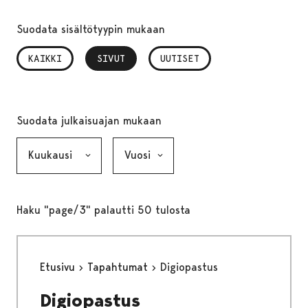
Suodata sisältötyypin mukaan
KAIKKI
SIVUT
, VALITTU
UUTISET
Suodata julkaisuajan mukaan
Kuukausi, valinta lähettää lomakkeen
Vuosi, valinta lähettää lomakkeen
Haku "page/3" palautti 50 tulosta
Etusivu
Tapahtumat
Digiopastus
Digiopastus