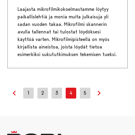
Laajasta mikrofilmikokoelmastamme löytyy
paikallislehtiä ja monia muita julkaisuja yli
sadan vuoden takaa. Mikrofilmi skannerin
avulla tallennat tai tulostat löydöksesi
käyttöä varten. Mikrofilmipisteellä on myös
kirjallista aineistoa, joista löydät tietoa
esimerkiksi sukututkimuksen tekemisen tueksi.
1
2
3
4
5
Previous page
Next page