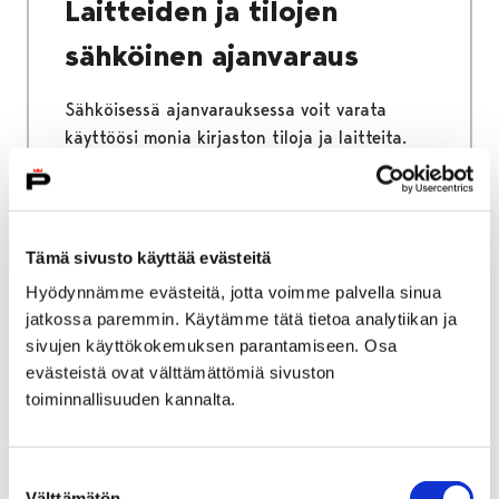
Laitteiden ja tilojen
sähköinen ajanvaraus
Sähköisessä ajanvarauksessa voit varata
käyttöösi monia kirjaston tiloja ja laitteita.
Kaikki tilat ja laitteet eivät kuitenkaan ole
sähköisesti varattavissa. Lisätietoja laitteista
ja tiloista löydät palvelut välilehdeltä.
Tämä sivusto käyttää evästeitä
Hyödynnämme evästeitä, jotta voimme palvella sinua
jatkossa paremmin. Käytämme tätä tietoa analytiikan ja
sivujen käyttökokemuksen parantamiseen. Osa
Etusivu
Podcastit
evästeistä ovat välttämättömiä sivuston
Podcastit
toiminnallisuuden kannalta.
Täältä löydät Porin kirjaston podcastit, joissa
Suostumuksen
käsitellään kulttuuria, kirjallisuutta, musiikkia
Välttämätön