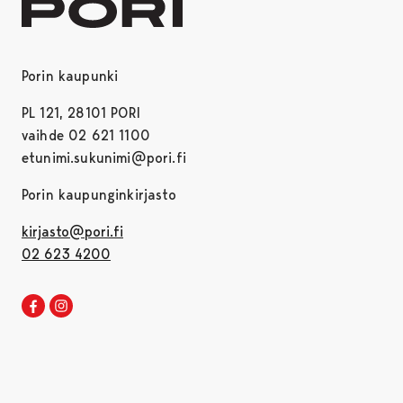
Porin kaupunki
PL 121, 28101 PORI
vaihde 02 621 1100
etunimi.sukunimi@pori.fi
Porin kaupunginkirjasto
kirjasto@pori.fi
02 623 4200
Porin kirjaston Facebook
Avautuu uudessa välilehdessä
Porin kirjaston Instagram
Avautuu uudessa välilehdessä