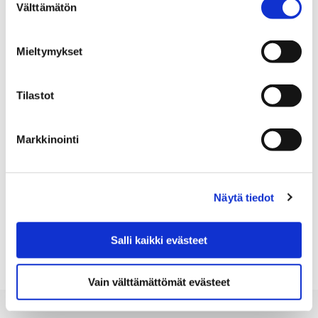
Välttämätön
valinta
New books in English
Mieltymykset
Tilastot
New books in Swedish
Markkinointi
Näytä tiedot
New books in other languages
Salli kaikki evästeet
Vain välttämättömät evästeet