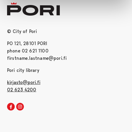
© City of Pori
PO 121, 28101 PORI
phone 02 621 1100
firstname.lastname@pori.fi
Pori city library
kirjasto@pori.fi
02 623 4200
Pori library Facebook
Opens in a new tab
Pori library Instagram
Opens in a new tab