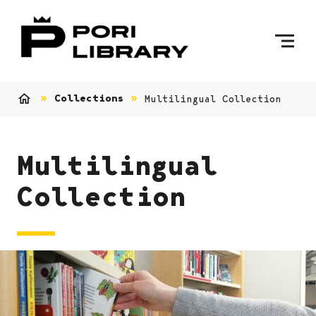
Skip to content
To Home Page
Collections
Multilingual Collection
Home
Multilingual
Collection