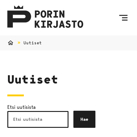
Siirry sisältöön
Etusivulle
Uutiset
Etusivu
Uutiset
Etsi uutisista
Hae