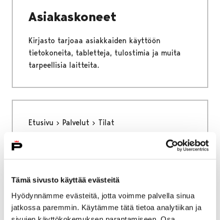
Asiakaskoneet
Kirjasto tarjoaa asiakkaiden käyttöön
tietokoneita, tabletteja, tulostimia ja muita
tarpeellisia laitteita.
Etusivu
Palvelut
Tilat
Tilat
Kirjastosta voi varata tiloja opiskeluun,
Tämä sivusto käyttää evästeitä
työskentelyyn ja kokoontumisiin sekä
näyttelyjä varten.
Hyödynnämme evästeitä, jotta voimme palvella sinua
jatkossa paremmin. Käytämme tätä tietoa analytiikan ja
sivujen käyttökokemuksen parantamiseen. Osa