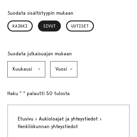
Suodata sisältötyypin mukaan
KAIKKI
SIVUT
, VALITTU
UUTISET
Suodata julkaisuajan mukaan
Kuukausi, valinta lähettää lomakkeen
Vuosi, valinta lähettää lomakkeen
Haku " " palautti 50 tulosta
Etusivu
Aukioloajat ja yhteystiedot
Henkilökunnan yhteystiedot