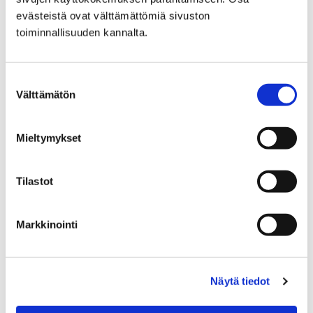
evästeistä ovat välttämättömiä sivuston
toiminnallisuuden kannalta.
Etusivu
Kokoelmat
E-aineistot
E-aineistot
Suostumuksen
Välttämätön
valinta
Mieltymykset
Etusivu
Palvelut
Opastukset ja vierailut
Tilastot
Opastukset ja vierailut
Markkinointi
Näytä tiedot
Etusivu
Palvelut
Lounaskahvila Helmi