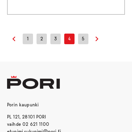
1
2
3
4
5
Previous page
Next page
Porin kaupunki
PL 121, 28101 PORI
vaihde 02 621 1100
etunimi.sukunimi@pori.fi