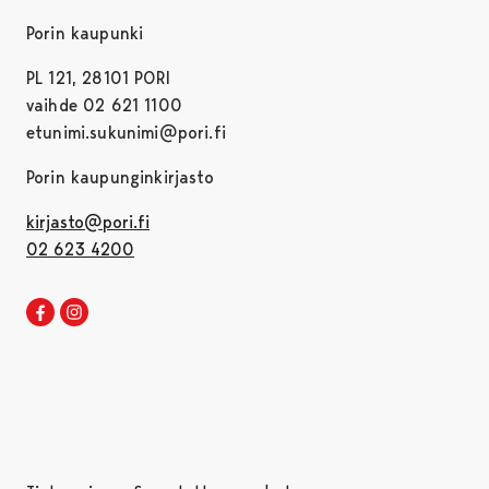
Porin kaupunki
PL 121, 28101 PORI
vaihde 02 621 1100
etunimi.sukunimi@pori.fi
Porin kaupunginkirjasto
kirjasto@pori.fi
02 623 4200
Porin kirjaston Facebook
Avautuu uudessa välilehdessä
Porin kirjaston Instagram
Avautuu uudessa välilehdessä