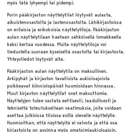
myös tätä lyhyempi tai pidempi.
Porin pääkirjaston näyttelytilat löytyvät aulasta,
aikuistenosastolta ja lastenosastolta. Lähikirjastoissa
on erilaisia ja erikokoisia näyttelytiloja. Pääkirjaston
aulan näyttelytilaan haetaan sähköisellä lomakkeella
kaksi kertaa vuodessa. Muita näyttelytiloja voi
tiedustella suoraan kyseiseltä osastolta tai kirjastosta.
Yhteystiedot löytyvät alta.
Pääkirjaston aulan näyttelytila on maksullinen.
Arkipyhät ja kirjaston tavallisista aukioloajoista
poikkeavat kiinniolopäivät huomioidaan hinnassa.
Muut kirjaston näyttelytilat ovat maksuttomia.
Näyttelyjen tulee vastata eettisesti, laadullisesti ja
tekniseltä toteutukseltaan vaatimuksia, joita voidaan
asettaa julkisissa tiloissa esillä olevalle näyttelylle.
Huomioithan, että näyttelyitä ei valvota ja että osa
kirjastoista on avoinna myös omatoimiaukioloajoin.