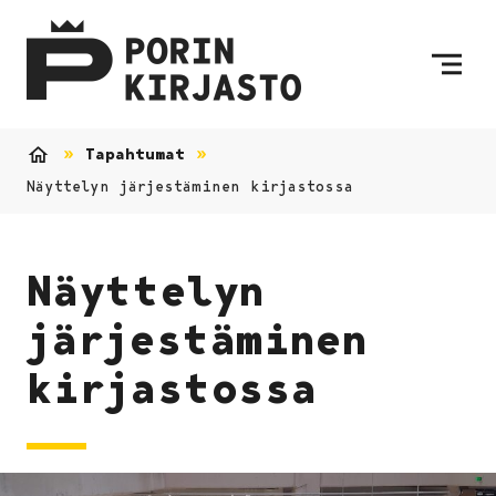
Siirry sisältöön
Etusivulle
Tapahtumat
Etusivu
Näyttelyn järjestäminen kirjastossa
Näyttelyn
järjestäminen
kirjastossa