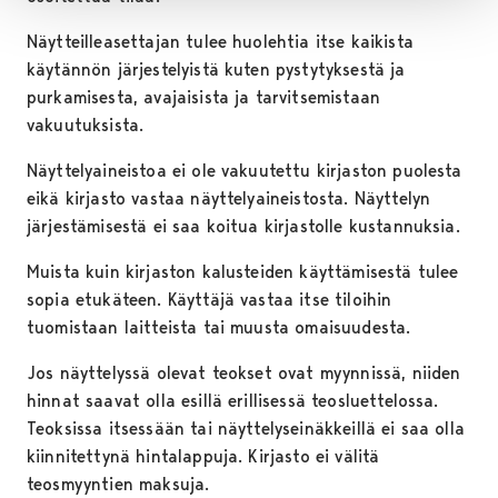
Näytteilleasettajan tulee huolehtia itse kaikista
käytännön järjestelyistä kuten pystytyksestä ja
purkamisesta, avajaisista ja tarvitsemistaan
vakuutuksista.
Näyttelyaineistoa ei ole vakuutettu kirjaston puolesta
eikä kirjasto vastaa näyttelyaineistosta. Näyttelyn
järjestämisestä ei saa koitua kirjastolle kustannuksia.
Muista kuin kirjaston kalusteiden käyttämisestä tulee
sopia etukäteen. Käyttäjä vastaa itse tiloihin
tuomistaan laitteista tai muusta omaisuudesta.
Jos näyttelyssä olevat teokset ovat myynnissä, niiden
hinnat saavat olla esillä erillisessä teosluettelossa.
Teoksissa itsessään tai näyttelyseinäkkeillä ei saa olla
kiinnitettynä hintalappuja. Kirjasto ei välitä
teosmyyntien maksuja.