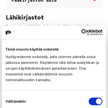
Pääkirjaston aula
Lähikirjastot
Seuraavissa lähikirjastoissa voi pitää näyttelyitä.
Tiedustelut suoraan lähikirjastoista.
Lavian kirjasto
Tämä sivusto käyttää evästeitä
Hyödynnämme evästeitä, jotta voimme palvella sinua
jatkossa paremmin. Käytämme tätä tietoa analytiikan ja
Nakkilan kirjasto
sivujen käyttökokemuksen parantamiseen. Osa
evästeistä ovat välttämättömiä sivuston
toiminnallisuuden kannalta.
Noormarkun kirjasto
Suostumuksen
Välttämätön
valinta
Pihlavan kirjasto