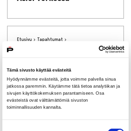
Etusivu
Tapahtumat
Pelitoiminta kirjastossa
Pelitoiminta kirjastossa
Tämä sivusto käyttää evästeitä
Kirjastossa järjestetään erilaista peleihin
Hyödynnämme evästeitä, jotta voimme palvella sinua
liittyvää harrastustoimintaa ja tapahtumia.
jatkossa paremmin. Käytämme tätä tietoa analytiikan ja
Kirjastolta löytyy myös omaan käyttöön
sivujen käyttökokemuksen parantamiseen. Osa
varattava pelihuone ja pelikonsoleita.
evästeistä ovat välttämättömiä sivuston
Tervetuloa pelaamaan!
toiminnallisuuden kannalta.
Suostumuksen