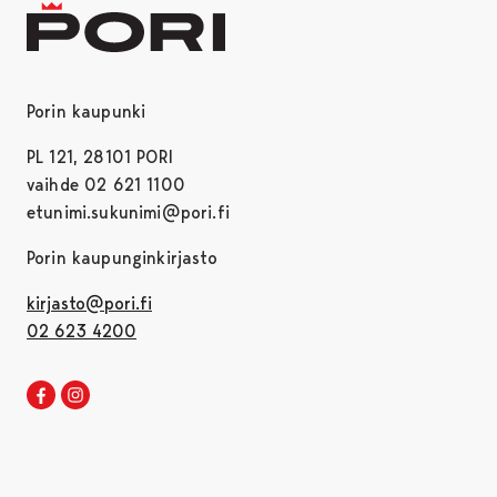
Porin kaupunki
PL 121, 28101 PORI
vaihde 02 621 1100
etunimi.sukunimi@pori.fi
Porin kaupunginkirjasto
kirjasto@pori.fi
02 623 4200
Porin kirjaston Facebook
Avautuu uudessa välilehdessä
Porin kirjaston Instagram
Avautuu uudessa välilehdessä