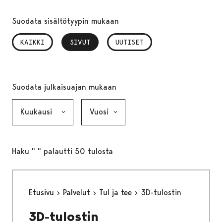
Suodata sisältötyypin mukaan
KAIKKI
SIVUT
, VALITTU
UUTISET
Suodata julkaisuajan mukaan
Kuukausi, valinta lähettää lomakkeen
Vuosi, valinta lähettää lomakkeen
Haku " " palautti 50 tulosta
Etusivu
Palvelut
Tul ja tee
3D-tulostin
3D-tulostin