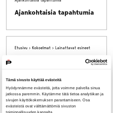
Ajankohtaisia tapahtumia
Ajankohtaisia tapahtumia
Etusivu
Kokoelmat
Lainattavat esineet
Lainattavat esineet
Tämä sivusto käyttää evästeitä
Hyödynnämme evästeitä, jotta voimme palvella sinua
jatkossa paremmin. Käytämme tätä tietoa analytiikan ja
Etusivu
Palvelut
Lounaskahvila Helmi
sivujen käyttökokemuksen parantamiseen. Osa
Lounaskahvila Helmi
evästeistä ovat välttämättömiä sivuston
toiminnallisuuden kannalta.