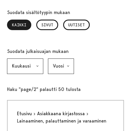
Suodata sisältötyypin mukaan
KAIKKI
, VALITTU
SIVUT
UUTISET
Suodata julkaisuajan mukaan
Kuukausi, valinta lähettää lomakkeen
Vuosi, valinta lähettää lomakkeen
Haku "page/2" palautti 50 tulosta
Etusivu
Asiakkaana kirjastossa
Lainaaminen, palauttaminen ja varaaminen