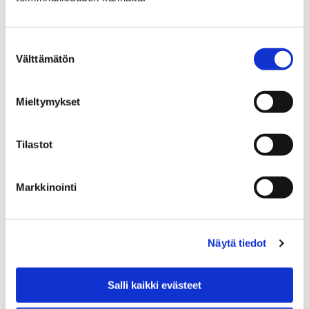
Pääkirjaston yhteydessä sijaitseva
lounaskahvila Helmi tarjoaa lounasta ja
Suostumuksen
kahvilatuotteita.
Välttämätön
valinta
Mieltymykset
Etusivu
Palvelut
Tul ja tee
Vinyylileikkaus
Tilastot
Vinyylileikkaus
Markkinointi
Vinyylileikkurilla voit leikata tarroja sekä
tekstiiliin lämpöprässillä painettavia kuvioita.
Lehti- ja musiikkiosaston asiakaspalvelussa
Näytä tiedot
myydään eri kokoisia ja värisiä vinyylitarra-
arkkeja sekä lämpösiirtokalvoja. Tarra-arkkien
Salli kaikki evästeet
ja lämpösiirtokalvojen hinnat alkaen 2
euroa/arkki.