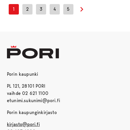
1
2
3
4
5
Next page
Porin kaupunki
PL 121, 28101 PORI
vaihde 02 621 1100
etunimi.sukunimi@pori.fi
Porin kaupunginkirjasto
kirjasto@pori.fi