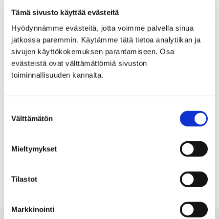
Tämä sivusto käyttää evästeitä
Suodata sisältötyypin mukaan
Hyödynnämme evästeitä, jotta voimme palvella sinua
jatkossa paremmin. Käytämme tätä tietoa analytiikan ja
KAIKKI
SIVUT
UUTISET
, VALITTU
sivujen käyttökokemuksen parantamiseen. Osa
evästeistä ovat välttämättömiä sivuston
toiminnallisuuden kannalta.
Suodata julkaisuajan mukaan
Kuukausi, valinta lähettää lomakkeen
Vuosi, valinta lähettää lomakkeen
Suostumuksen
Välttämätön
valinta
Mieltymykset
Haku "page/3" palautti 0 tulosta
Ei tuloksia
Tilastot
Markkinointi