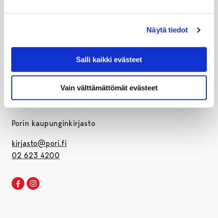
Näytä tiedot
Porin kaupunki
Salli kaikki evästeet
PL 121, 28101 PORI
Vain välttämättömät evästeet
vaihde 02 621 1100
etunimi.sukunimi@pori.fi
Porin kaupunginkirjasto
kirjasto@pori.fi
02 623 4200
Porin kirjaston Facebook
Avautuu uudessa välilehdessä
Porin kirjaston Instagram
Avautuu uudessa välilehdessä