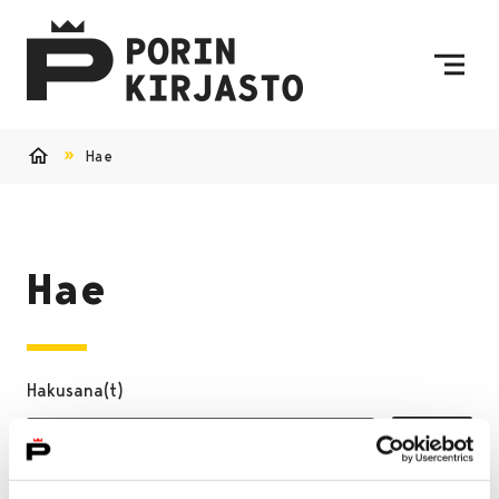
Siirry sisältöön
Etusivulle
Hae
Etusivu
Hae
Hakusana(t)
Hae