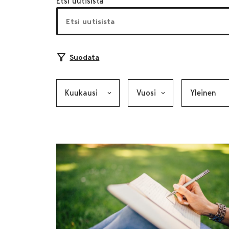
Etsi uutisista
Suodata
Kuukausi, valinta lähettää lomakkeen
Vuosi, valinta lähettää lom
Kategoria, v