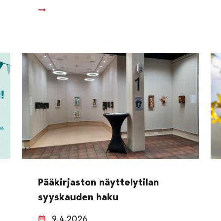
Pääkirjaston näyttelytilan
syyskauden haku
9.4.2026