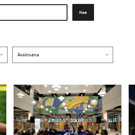
Hae
akkeen
alinta lähettää lomakkeen
Avainsana, valinta lähettää lomakkeen