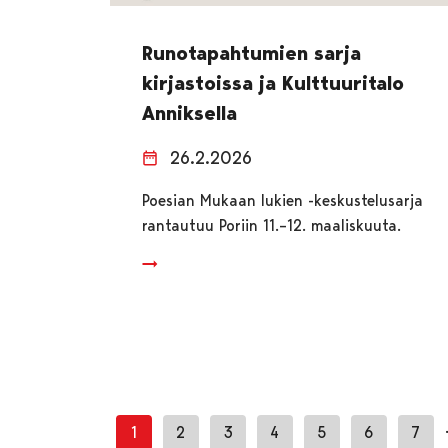
Runotapahtumien sarja
kirjastoissa ja Kulttuuritalo
Anniksella
26.2.2026
Poesian Mukaan lukien -keskustelusarja
rantautuu Poriin 11.–12. maaliskuuta.
1
2
3
4
5
6
7