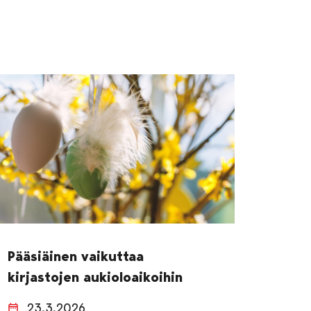
Pääsiäinen vaikuttaa
kirjastojen aukioloaikoihin
23.3.2026