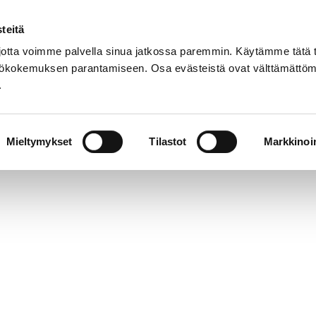
teitä
Suom
tta voimme palvella sinua jatkossa paremmin. Käytämme tätä t
yttökokemuksen parantamiseen. Osa evästeistä ovat välttämättöm
.
t
Palvelut
Tapahtumat
Aukioloajat 
Mieltymykset
Tilastot
Markkinoin