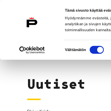
Siirry sisältöön
Etusivulle
Tämä sivusto käyttää eväs
Hyödynnämme evästeitä, jo
analytiikan ja sivujen kä
toiminnallisuuden kannalta
Asiakkaana kirjastossa
Kokoelma
Suostumuksen
Uutiset
Välttämätön
valinta
Etusivu
Uutiset