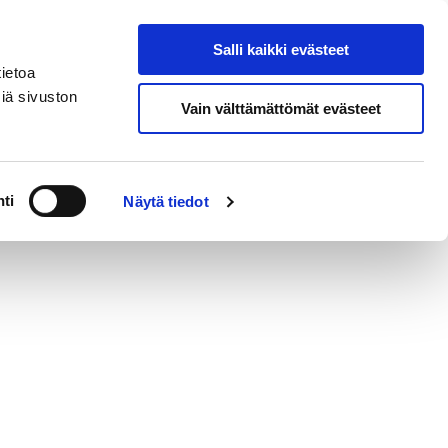
eksi
In
Salli kaikki evästeet
Hae sivustolta
English
ietoa
iä sivuston
Vain välttämättömät evästeet
ja yhteystiedot
ti
Näytä tiedot