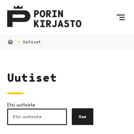
Siirry sisältöön
Etusivulle
Uutiset
Etusivu
Uutiset
Etsi uutisista
Hae