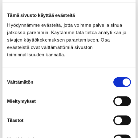
Tämä sivusto käyttää evästeitä
Hyödynnämme evästeitä, jotta voimme palvella sinua
jatkossa paremmin. Käytämme tätä tietoa analytiikan ja
sivujen käyttökokemuksen parantamiseen. Osa
evästeistä ovat välttämättömiä sivuston
toiminnallisuuden kannalta.
Pääsiäinen vaikuttaa kirjastojen
Suostumuksen
Välttämätön
aukioloaikoihin
valinta
23.3.2026
Mieltymykset
Kirjastot ovat kiinni pääsiäisen pyhäpäivinä.
Tilastot