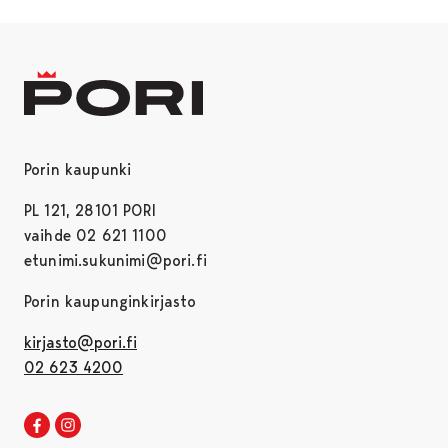
Porin kaupunki
PL 121, 28101 PORI
vaihde 02 621 1100
etunimi.sukunimi@pori.fi
Porin kaupunginkirjasto
kirjasto@pori.fi
02 623 4200
Porin kirjaston Facebook
Avautuu uudessa välilehdessä
Porin kirjaston Instagram
Avautuu uudessa välilehdessä