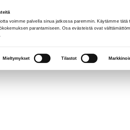
teitä
Suom
tta voimme palvella sinua jatkossa paremmin. Käytämme tätä t
yttökokemuksen parantamiseen. Osa evästeistä ovat välttämättöm
.
t
Palvelut
Tapahtumat
Aukioloajat 
Mieltymykset
Tilastot
Markkinoin