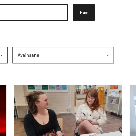
Hae
akkeen
alinta lähettää lomakkeen
Avainsana, valinta lähettää lomakkeen