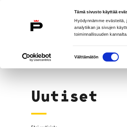
Siirry sisältöön
Etusivulle
Tämä sivusto käyttää eväs
Hyödynnämme evästeitä, jo
analytiikan ja sivujen kä
toiminnallisuuden kannalta
Asiakkaana kirjastossa
Kokoelma
Suostumuksen
Uutiset
Välttämätön
valinta
Etusivu
Uutiset