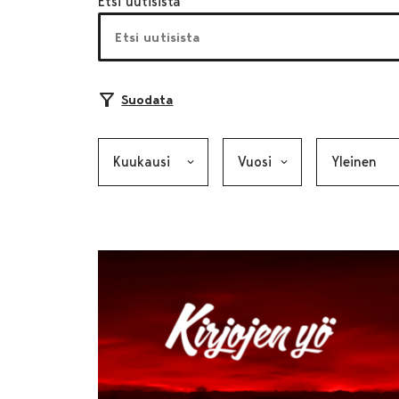
Etsi uutisista
Suodata
Kuukausi, valinta lähettää lomakkeen
Vuosi, valinta lähettää lom
Kategoria, v