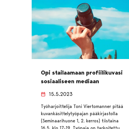
Opi stailaamaan profiilikuvasi
sosiaaliseen mediaan
15.5.2023
Työharjoittelija Toni Viertomanner pitää
kuvankäsittelytyöpajan pääkirjastolla
(Seminaarihuone 1, 2. kerros) tiistaina
16.5. klo 17-19. Työpaja on tarkoitettu