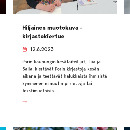
Hiljainen muotokuva -
kirjastokiertue
12.6.2023
Porin kaupungin kesätaiteilijat, Tiia ja
Salla, kiertävät Porin kirjastoja kesän
aikana ja teettävät halukkaista ihmisistä
kymmenen minuutin piirrettyjä tai
tekstimuotoisia…