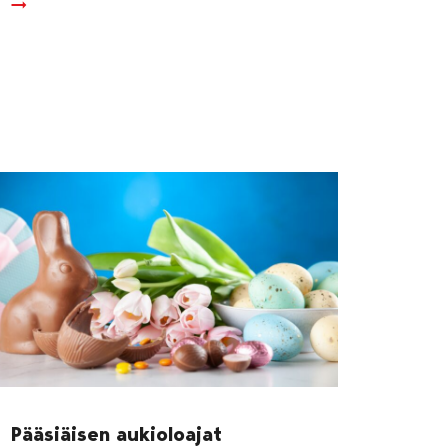
Pääsiäisen aukioloajat