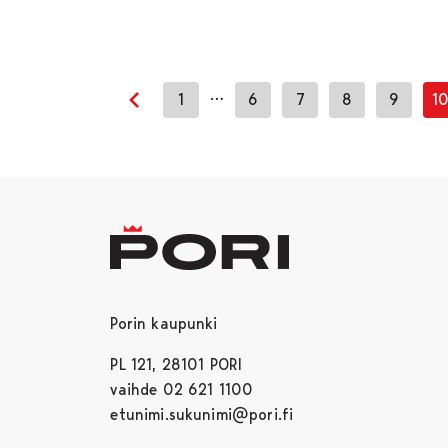
…
1
6
7
8
9
1
Previous page
Porin kaupunki
PL 121, 28101 PORI
vaihde 02 621 1100
etunimi.sukunimi@pori.fi