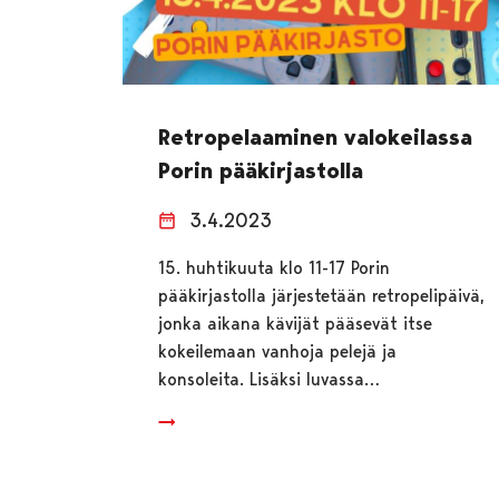
Retropelaaminen valokeilassa
Porin pääkirjastolla
3.4.2023
15. huhtikuuta klo 11-17 Porin
pääkirjastolla järjestetään retropelipäivä,
jonka aikana kävijät pääsevät itse
kokeilemaan vanhoja pelejä ja
konsoleita. Lisäksi luvassa…