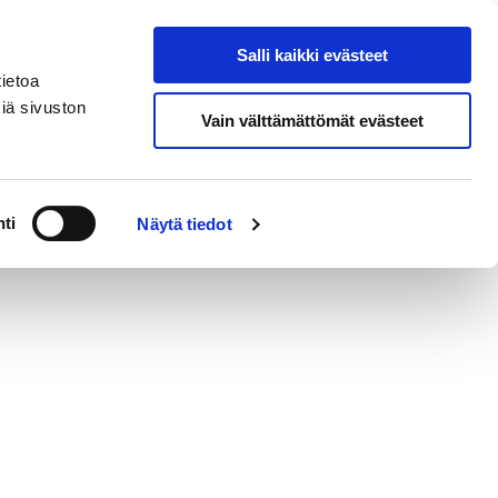
eksi
In
Salli kaikki evästeet
Hae sivustolta
English
ietoa
iä sivuston
Vain välttämättömät evästeet
ja yhteystiedot
ti
Näytä tiedot