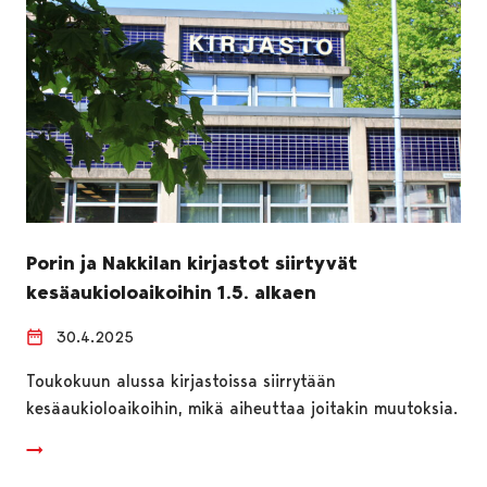
Porin ja Nakkilan kirjastot siirtyvät
kesäaukioloaikoihin 1.5. alkaen
30.4.2025
Toukokuun alussa kirjastoissa siirrytään
kesäaukioloaikoihin, mikä aiheuttaa joitakin muutoksia.