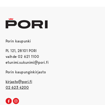
Porin kaupunki
PL 121, 28101 PORI
vaihde 02 621 1100
etunimi.sukunimi@pori.fi
Porin kaupunginkirjasto
kirjasto@pori.fi
02 623 4200
Porin kirjaston Facebook
Avautuu uudessa välilehdessä
Porin kirjaston Instagram
Avautuu uudessa välilehdessä