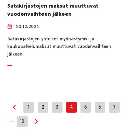
Satakirjastojen maksut muuttuvat
vuodenvaihteen jälkeen
20.12.2024
Satakirjastojen yhteiset myöhästymis- ja
kaukopalvelumaksut muuttuvat vuodenvaihteen
jälkeen.
1
2
3
4
5
6
7
Previous page
…
12
Next page