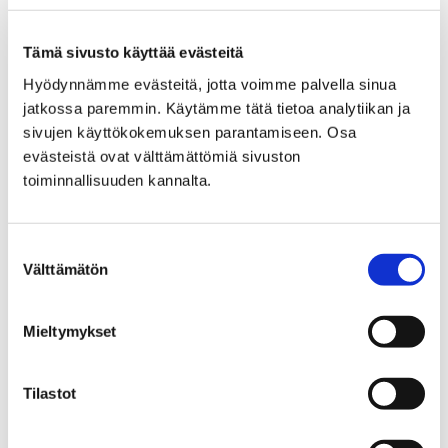
Tämä sivusto käyttää evästeitä
Hyödynnämme evästeitä, jotta voimme palvella sinua
jatkossa paremmin. Käytämme tätä tietoa analytiikan ja
Martat tuovat ompelulanit Pihlavan
sivujen käyttökokemuksen parantamiseen. Osa
kirjastoon
evästeistä ovat välttämättömiä sivuston
toiminnallisuuden kannalta.
17.3.2025
Pihlavan Martat järjestää maanantaina 24. maaliskuuta
kello 14–18 ompelulanit Pihlavan kirjastossa. Tule
Suostumuksen
Välttämätön
valinta
korjaamaan ja tuunaamaan vaatteita yhdessä!
Mieltymykset
Tilastot