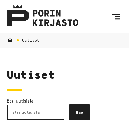
Siirry sisältöön
Etusivulle
Uutiset
Etusivu
Uutiset
Etsi uutisista
Hae