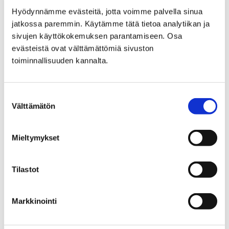
Pääkirjastolla vietetään helmikuussa
Hyödynnämme evästeitä, jotta voimme palvella sinua
mediataitoviikkoa
jatkossa paremmin. Käytämme tätä tietoa analytiikan ja
sivujen käyttökokemuksen parantamiseen. Osa
30.1.2024
evästeistä ovat välttämättömiä sivuston
toiminnallisuuden kannalta.
Mediataitoviikkoa vietetään 5.2. alkavalla viikolla.
Suostumuksen
Välttämätön
valinta
Mieltymykset
Tilastot
Markkinointi