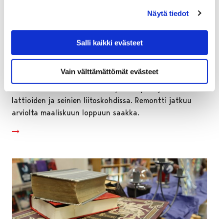
Näytä tiedot
Pääkirjastossa on ajoittaista meluhaittaa
liittyen kellarikerroksen korjaustöihin
Salli kaikki evästeet
26.1.2024
Vain välttämättömät evästeet
Pääkirjaston ja kansalaisopiston pohjakerroksessa on
vuodenvaihteesta alkaen tehty tiivistyskorjauksia
lattioiden ja seinien liitoskohdissa. Remontti jatkuu
arviolta maaliskuun loppuun saakka.