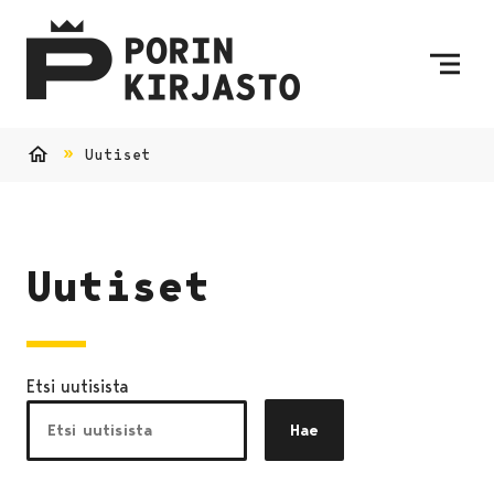
Siirry sisältöön
Etusivulle
Uutiset
Etusivu
Uutiset
Etsi uutisista
Hae