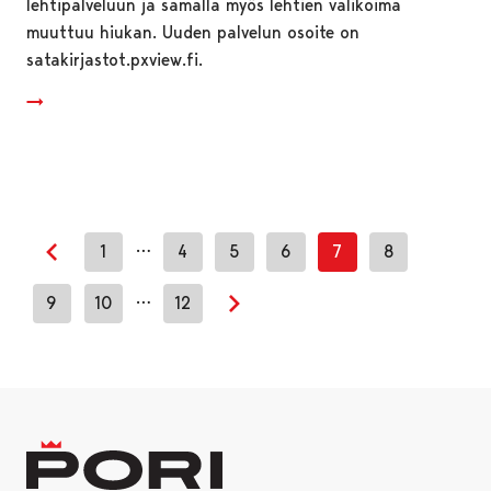
lehtipalveluun ja samalla myös lehtien valikoima
muuttuu hiukan. Uuden palvelun osoite on
satakirjastot.pxview.fi.
…
1
4
5
6
7
8
Previous page
…
9
10
12
Next page