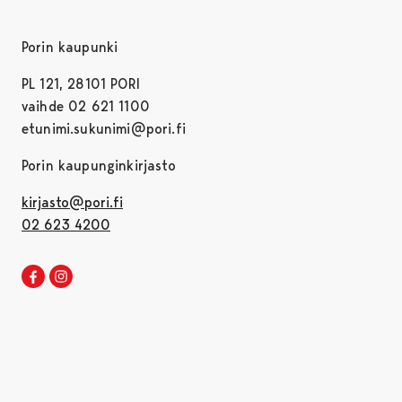
Porin kaupunki
PL 121, 28101 PORI
vaihde 02 621 1100
etunimi.sukunimi@pori.fi
Porin kaupunginkirjasto
kirjasto@pori.fi
02 623 4200
Porin kirjaston Facebook
Avautuu uudessa välilehdessä
Porin kirjaston Instagram
Avautuu uudessa välilehdessä