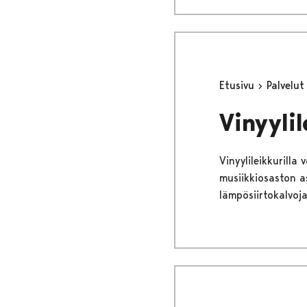
Etusivu
Palvelu
Vinyyli
Vinyylileikkurilla 
musiikkiosaston as
lämpösiirtokalvoja