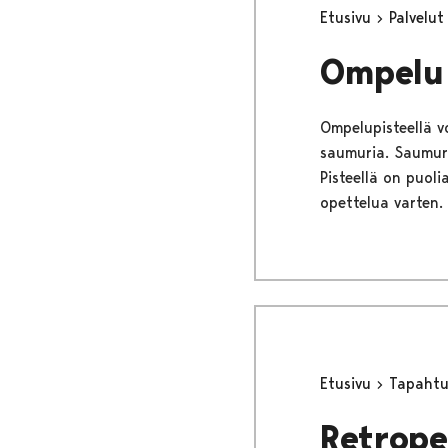
Etusivu
Palvelu
Ompelu
Ompelupisteellä 
saumuria. Saumuri
Pisteellä on puol
opettelua varten. 
Etusivu
Tapaht
Retrope