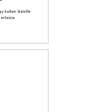
y kaiken ikäisille
erilaisia
.