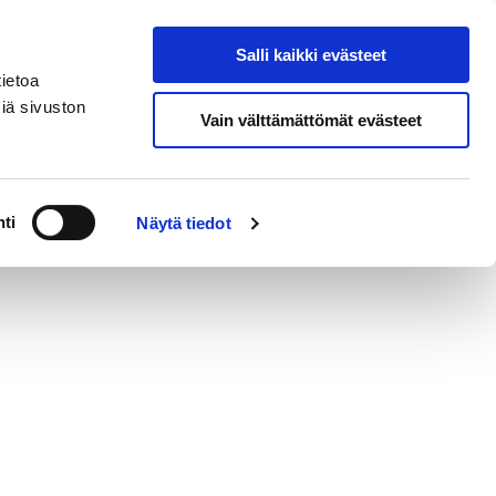
eksi
In
Salli kaikki evästeet
Hae sivustolta
English
ietoa
iä sivuston
Vain välttämättömät evästeet
ja yhteystiedot
ti
Näytä tiedot