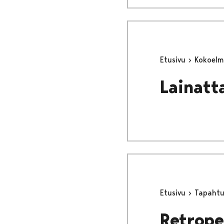
Etusivu
Kokoel
Lainatt
Etusivu
Tapaht
Retrope