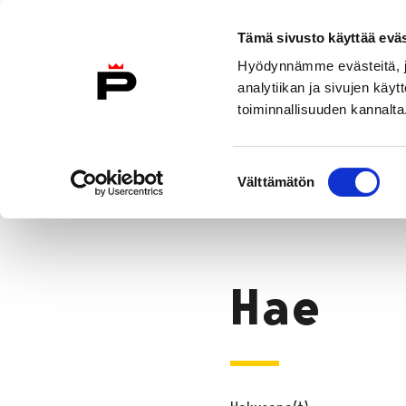
Siirry sisältöön
Etusivulle
Tämä sivusto käyttää eväs
Hyödynnämme evästeitä, jo
analytiikan ja sivujen kä
toiminnallisuuden kannalta
Asiakkaana kirjastossa
Kokoelma
Suostumuksen
Hae
Välttämätön
valinta
Etusivu
Hae