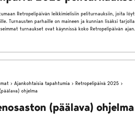
tumaan Retropelipäivän leikkimielisiin peliturnauksiin, joita löyty
jille. Turnausten parhaille on maineen ja kunnian lisäksi tarjolla 
Useimmat turnaukset ovat käynnissä koko Retropelipäivän ajan
umat
Ajankohtaisia tapahtumia
Retropelipäivä 2025
(päälava) ohjelma
enosaston (päälava) ohjelma