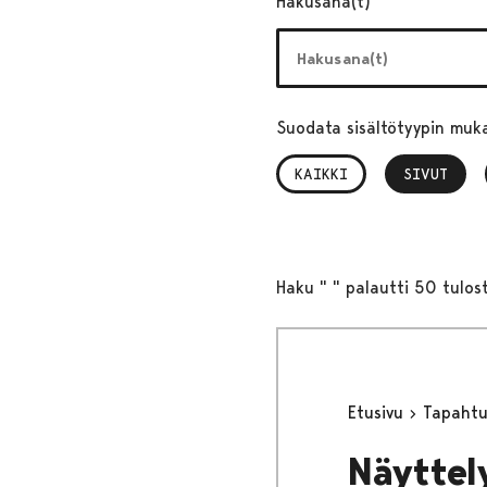
Hakusana(t)
Suodata sisältötyypin muk
KAIKKI
SIVUT
, VALITTU
Haku " " palautti 50 tulos
Etusivu
Tapaht
Näyttel