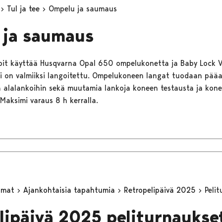
t
Tul ja tee
Ompelu ja saumaus
 ja saumaus
voit käyttää Husqvarna Opal 650 ompelukonetta ja Baby Lock V
 on valmiiksi langoitettu. Ompelukoneen langat tuodaan pääas
ia alalankoihin sekä muutamia lankoja koneen testausta ja kon
Maksimi varaus 8 h kerralla.
umat
Ajankohtaisia tapahtumia
Retropelipäivä 2025
Peli
lipäivä 2025 peliturnaukse