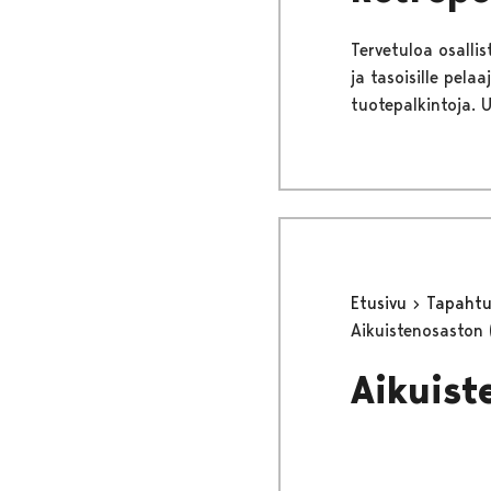
Tervetuloa osallis
ja tasoisille pelaa
tuotepalkintoja. 
Etusivu
Tapaht
Aikuistenosaston 
Aikuist