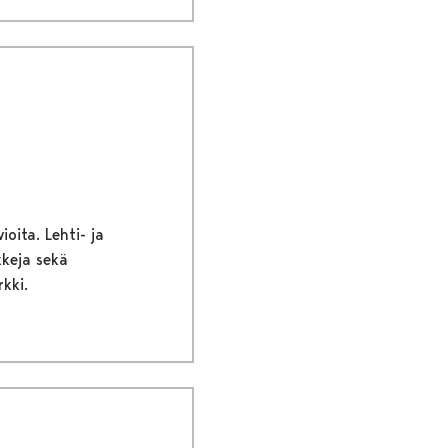
ioita. Lehti- ja
kkeja sekä
kki.