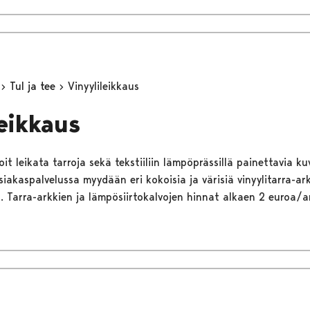
t
Tul ja tee
Vinyylileikkaus
leikkaus
voit leikata tarroja sekä tekstiiliin lämpöprässillä painettavia kuv
iakaspalvelussa myydään eri kokoisia ja värisiä vinyylitarra-ar
. Tarra-arkkien ja lämpösiirtokalvojen hinnat alkaen 2 euroa/ar