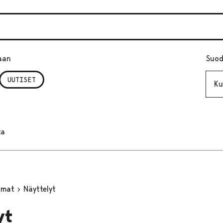
aan
Suod
Kuuk
UUTISET
ta
umat
Näyttelyt
yt