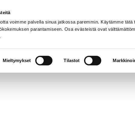
teitä
Suom
tta voimme palvella sinua jatkossa paremmin. Käytämme tätä t
yttökokemuksen parantamiseen. Osa evästeistä ovat välttämättöm
.
t
Palvelut
Tapahtumat
Aukioloajat 
Mieltymykset
Tilastot
Markkinoin