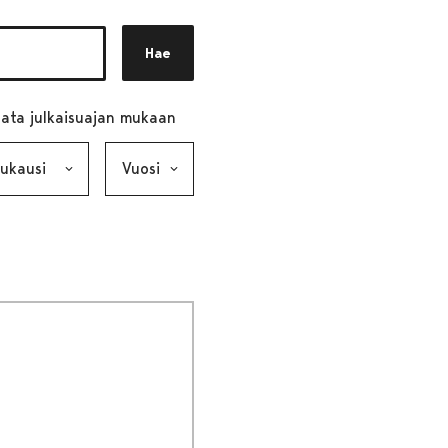
Hae
ata julkaisuajan mukaan
ausi, valinta lähettää lomakkeen
Vuosi, valinta lähettää lomakkeen