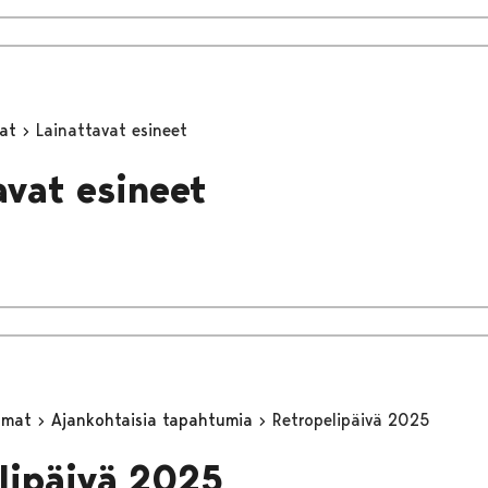
mat
Lainattavat esineet
avat esineet
umat
Ajankohtaisia tapahtumia
Retropelipäivä 2025
lipäivä 2025