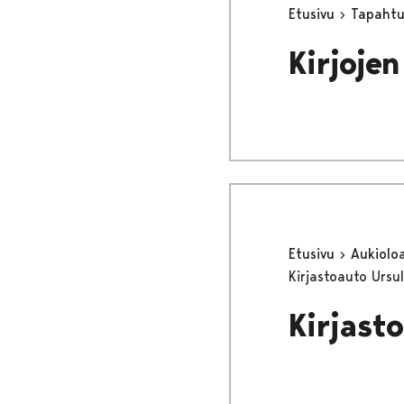
Etusivu
Tapaht
Kirjoje
Etusivu
Aukioloa
Kirjastoauto Ursu
Kirjast