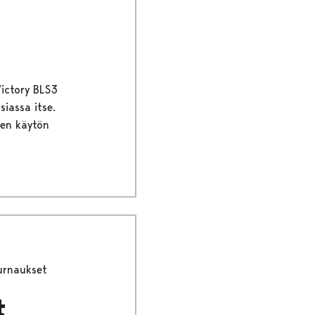
ictory BLS3
iassa itse.
een käytön
turnaukset
t