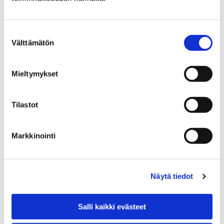
Etusivu
Asiakkaana kirjastossa
Suostumuksen
Välttämätön
Maksut ja hinnasto
valinta
Maksut ja hinnasto
Mieltymykset
Tilastot
Markkinointi
Etusivu
Ajanvaraus
Tul ja tee tilan toimintapisteiden käyttöehdot
Tul ja tee tilan
Näytä tiedot
toimintapisteiden
Salli kaikki evästeet
käyttöehdot