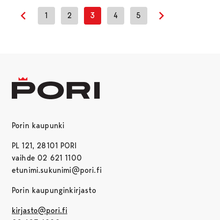
1
2
3
4
5
Previous page
Next page
Porin kaupunki
PL 121, 28101 PORI
vaihde 02 621 1100
etunimi.sukunimi@pori.fi
Porin kaupunginkirjasto
kirjasto@pori.fi