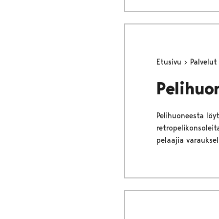
Etusivu
Palvelu
Pelihuo
Pelihuoneesta löyt
retropelikonsoleit
pelaajia varauksel