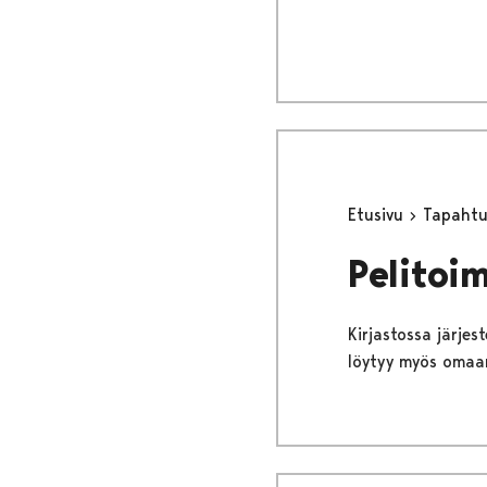
Etusivu
Tapaht
Pelitoi
Kirjastossa järjes
löytyy myös omaan