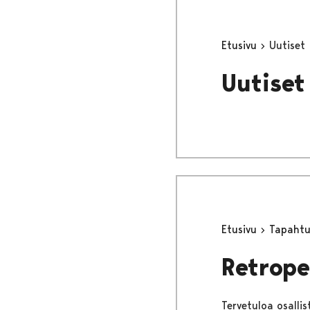
Etusivu
Uutiset
Uutiset
Etusivu
Tapaht
Retrope
Tervetuloa osallis