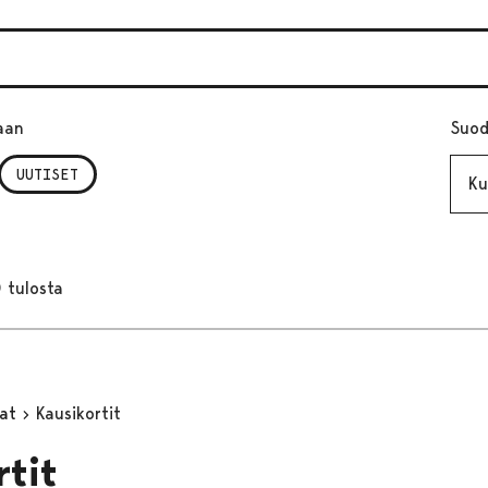
aan
Suod
Kuuk
UUTISET
 tulosta
mat
Kausikortit
rtit