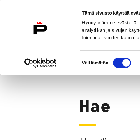
Siirry sisältöön
Etusivulle
Tämä sivusto käyttää eväs
Hyödynnämme evästeitä, jo
analytiikan ja sivujen kä
toiminnallisuuden kannalta
Asiakkaana kirjastossa
Kokoelma
Suostumuksen
Hae
Välttämätön
valinta
Etusivu
Hae