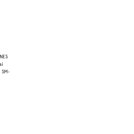
 NES
si
n SM-