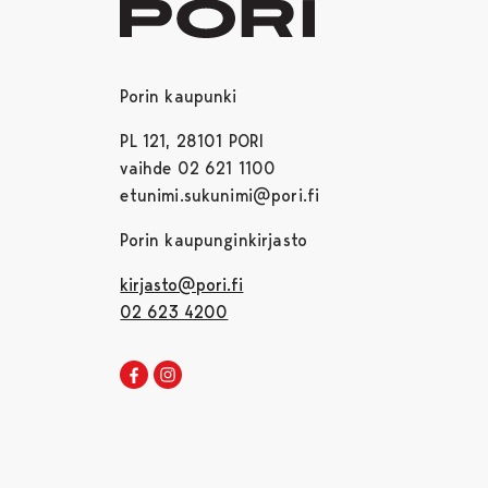
Porin kaupunki
PL 121, 28101 PORI
vaihde 02 621 1100
etunimi.sukunimi@pori.fi
Porin kaupunginkirjasto
kirjasto@pori.fi
02 623 4200
Porin kirjaston Facebook
Avautuu uudessa välilehdessä
Porin kirjaston Instagram
Avautuu uudessa välilehdessä