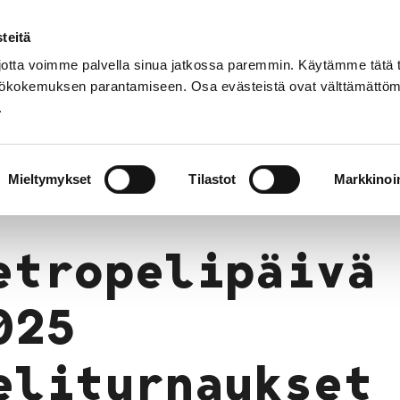
teitä
Suom
tta voimme palvella sinua jatkossa paremmin. Käytämme tätä t
yttökokemuksen parantamiseen. Osa evästeistä ovat välttämättöm
.
t
Palvelut
Tapahtumat
Aukioloajat 
htumia
Retropelipäivä 2025
Peliturnaukset
Mieltymykset
Tilastot
Markkinoin
etropelipäivä
025
eliturnaukset