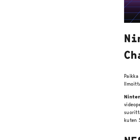
Ni
Ch
Paikka
Ilmoit
Ninte
videope
suoritt
kuten 