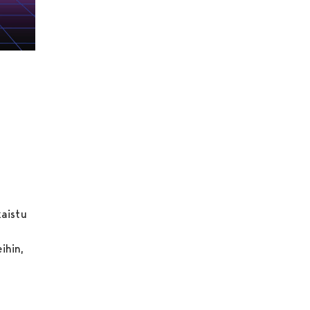
aistu
a
ihin,