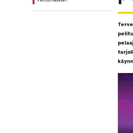
Terve
pelitu
pelaa
tarjo
käynn