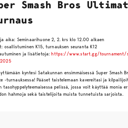
per Smash Bros Ultima
urnaus
 ja aika: Seminaarihuone 2, 2. krs klo 12.00 alkaen
at: osallistuminen K15, turnauksen seuranta K12
autuminen ja lisätietoja:
https://www.start.gg/tournament/
-2025
äyttämään kyntesi Satakunnan ensimmäisessä Super Smash B
e -turnauksessa! Pääset taistelemaan kavereitasi ja kilpailijoi
n tasohyppelyteemaisessa pelissä, jossa voit käyttää monia eri
don hahmoja sekä taistelijoita muista tunnetuista sarjoista.