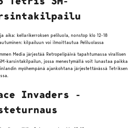
S Tetris SM-
rsintakilpailu
ja aika: kellarikerroksen peliluola, nonstop klo 12-18
autuminen: kilpailuun voi ilmoittautua Peliluolassa
mmen Media järjestää Retropelipäivä tapahtumassa virallisen
 SM-karsintakilpailun, jossa menestymällä voit lunastaa paikka
inlandin myöhempänä ajankohtana järjestettävässä Tetrikse
ussa.
ace Invaders -
steturnaus