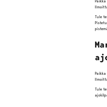
Paikka 
Ilmoitt
Tule t
Pistet
pistem
Ma
aj
Paikka 
Ilmoitt
Tule t
ajokilp