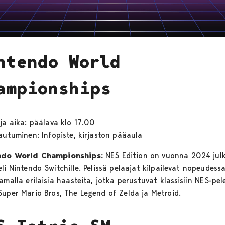
ntendo World
ampionships
 ja aika: päälava klo 17.00
tautuminen: Infopiste, kirjaston pääaula
ndo World Championships:
NES Edition on vuonna 2024 julk
li Nintendo Switchille. Pelissä pelaajat kilpailevat nopeudess
amalla erilaisia haasteita, jotka perustuvat klassisiin NES-pele
Super Mario Bros, The Legend of Zelda ja Metroid.