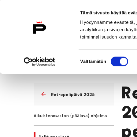
Siirry sisältöön
Etusivulle
Tämä sivusto käyttää eväs
Hyödynnämme evästeitä, jo
analytiikan ja sivujen kä
toiminnallisuuden kannalta
Asiakkaana kirjastossa
Kokoelma
Suostumuksen
Tapahtumat
Ajankohtaisia tapa
Välttämätön
valinta
Etusivu
R
Retropelipäivä 2025
2
Aikuistenosaston (päälava) ohjelma
p
Peliturnaukset