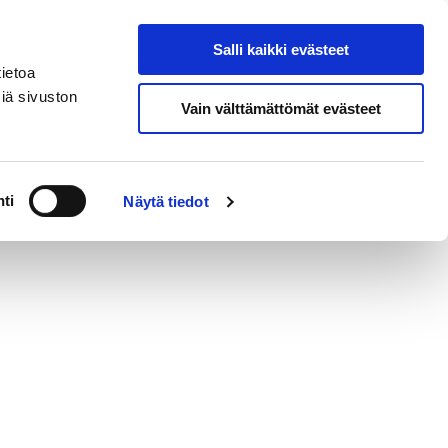
eksi
In
Salli kaikki evästeet
Hae sivustolta
English
ietoa
iä sivuston
Vain välttämättömät evästeet
ja yhteystiedot
ti
Näytä tiedot