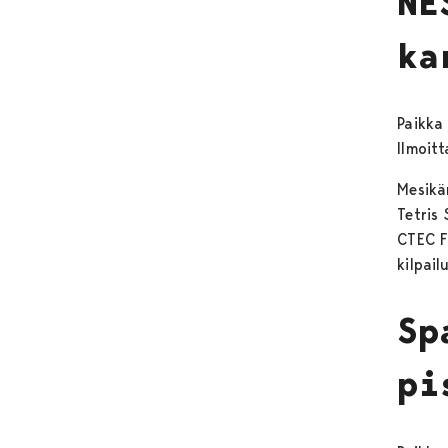
NE
ka
Paikka 
Ilmoitt
Mesikä
Tetris
CTEC F
kilpail
Sp
pi