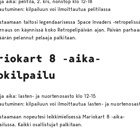
ja aika: pelitila, 2. krs, nonstop klo 12-18
autuminen: kilpailuun voi ilmoittautua pelitilassa
estaamaan taitosi legendaarisessa Space Invaders -retropelissä
urnaus on käynnissä koko Retropelipäivän ajan. Päivän parhaa
äärän pelannut pelaaja palkitaan.
riokart 8 -aika-
okilpailu
ja aika: lasten- ja nuortenosasto klo 12-15
autuminen: kilpailuun voi ilmoittautua lasten- ja nuortenosast
estaamaan nopeutesi leikkimielisessä Mariokart 8 -aika-
ailussa. Kaikki osallistujat palkitaan.