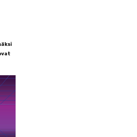
säksi
ovat