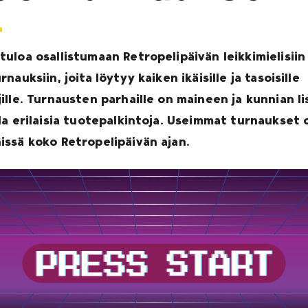
tuloa osallistumaan Retropelipäivän leikkimielisiin
rnauksiin, joita löytyy kaiken ikäisille ja tasoisille
jille. Turnausten parhaille on maineen ja kunnian li
lla erilaisia tuotepalkintoja. Useimmat turnaukset 
issä koko Retropelipäivän ajan.