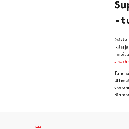
Su
-t
Paikka
Ikäraj
Ilmoitt
smash
Tule n
Ultimat
vastaa
Ninten