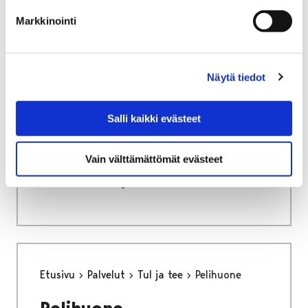
Useimmat turnaukset ovat käynnissä koko
Retropelipäivän ajan.
Markkinointi
Näytä tiedot
Etusivu
Asiakkaana kirjastossa
Satakirjastojen verkkokirjasto
Salli kaikki evästeet
Satakirjastojen
Vain välttämättömät evästeet
verkkokirjasto
Etusivu
Palvelut
Tul ja tee
Pelihuone
Pelihuone