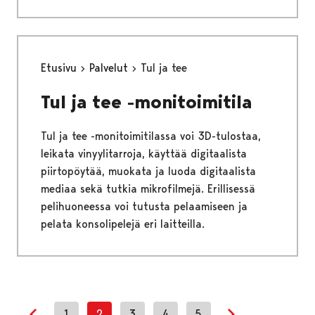
Etusivu
Palvelut
Tul ja tee
Tul ja tee -monitoimitila
Tul ja tee -monitoimitilassa voi 3D-tulostaa,
leikata vinyylitarroja, käyttää digitaalista
piirtopöytää, muokata ja luoda digitaalista
mediaa sekä tutkia mikrofilmejä. Erillisessä
pelihuoneessa voi tutusta pelaamiseen ja
pelata konsolipelejä eri laitteilla.
1
2
3
4
5