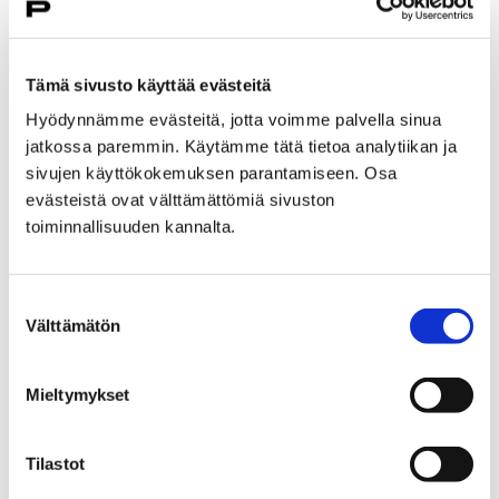
Tämä sivusto käyttää evästeitä
Hyödynnämme evästeitä, jotta voimme palvella sinua
jatkossa paremmin. Käytämme tätä tietoa analytiikan ja
Etusivu
Tapahtumat
sivujen käyttökokemuksen parantamiseen. Osa
Ajankohtaisia tapahtumia
evästeistä ovat välttämättömiä sivuston
Retropelipäivä 2025
Peliturnaukset
toiminnallisuuden kannalta.
Retropelipäivä 2025
peliturnaukset
Suostumuksen
Välttämätön
valinta
Tervetuloa osallistumaan Retropelipäivän
leikkimielisiin peliturnauksiin, joita löytyy
Mieltymykset
kaiken ikäisille ja tasoisille pelaajille.
Turnausten parhaille on maineen ja kunnian
Tilastot
lisäksi tarjolla erilaisia tuotepalkintoja.