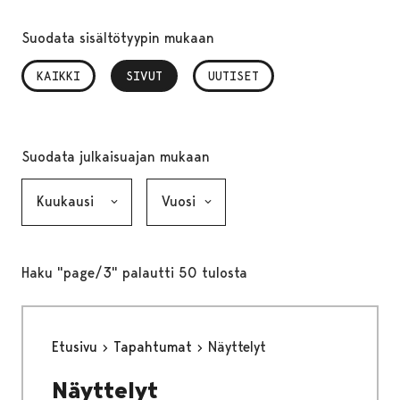
Suodata sisältötyypin mukaan
KAIKKI
SIVUT
, VALITTU
UUTISET
Suodata julkaisuajan mukaan
Kuukausi, valinta lähettää lomakkeen
Vuosi, valinta lähettää lomakkeen
Haku "page/3" palautti 50 tulosta
Etusivu
Tapahtumat
Näyttelyt
Näyttelyt