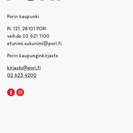
Porin kaupunki
PL 121, 28101 PORI
vaihde 02 621 1100
etunimi.sukunimi@pori.fi
Porin kaupunginkirjasto
kirjasto@pori.fi
02 623 4200
Porin kirjaston Facebook
Avautuu uudessa välilehdessä
Porin kirjaston Instagram
Avautuu uudessa välilehdessä