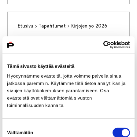
Etusivu
Tapahtumat
Kirjojen yö 2026
Kirjojen yö 2026
Tämä sivusto käyttää evästeitä
Hyödynnämme evästeitä, jotta voimme palvella sinua
jatkossa paremmin. Käytämme tätä tietoa analytiikan ja
Etusivu
Palvelut
Tul ja tee
3D-tulostin
sivujen käyttökokemuksen parantamiseen. Osa
3D-tulostin
evästeistä ovat välttämättömiä sivuston
toiminnallisuuden kannalta.
3D-tulostimella voit tulostaa itse
suunnittelemiasi tai valmiita verkosta
Suostumuksen
ladattavia malleja.
Välttämätön
valinta