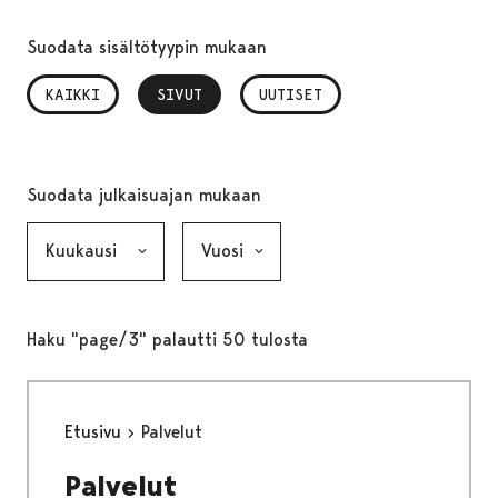
Suodata sisältötyypin mukaan
KAIKKI
SIVUT
, VALITTU
UUTISET
Suodata julkaisuajan mukaan
Kuukausi, valinta lähettää lomakkeen
Vuosi, valinta lähettää lomakkeen
Haku "page/3" palautti 50 tulosta
Etusivu
Palvelut
Palvelut