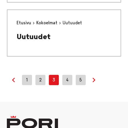
Etusivu
Kokoelmat
Uutuudet
Uutuudet
1
2
3
4
5
Previous page
Next page