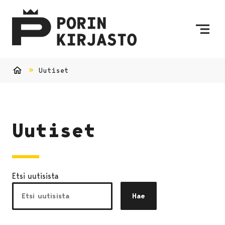
Siirry sisältöön
Etusivulle
Uutiset
Etusivu
Uutiset
Etsi uutisista
Hae