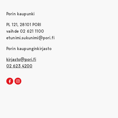
Porin kaupunki
PL 121, 28101 PORI
vaihde 02 621 1100
etunimi.sukunimi@pori.fi
Porin kaupunginkirjasto
kirjasto@pori.fi
02 623 4200
Porin kirjaston Facebook
Avautuu uudessa välilehdessä
Porin kirjaston Instagram
Avautuu uudessa välilehdessä