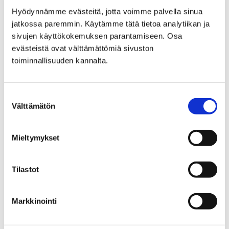
Hyödynnämme evästeitä, jotta voimme palvella sinua
jatkossa paremmin. Käytämme tätä tietoa analytiikan ja
sivujen käyttökokemuksen parantamiseen. Osa
evästeistä ovat välttämättömiä sivuston
Syksyn tapahtumaesite ilmestynyt
toiminnallisuuden kannalta.
4.9.2023
Suostumuksen
Kirjaston vilkas tapahtumasyksy on käynnistynyt. Tule
Välttämätön
valinta
hakemaan syksyn tapahtumaesite kirjastosta tai
tutustu siihen sähköisessä muodossa.
Mieltymykset
Tilastot
Markkinointi