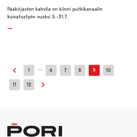
Pääkirjaston kahvila on kiinni putkikanaalin
kuivatustyön vuoksi 5.-31.7.
…
1
6
7
8
9
10
Previous page
11
12
Next page