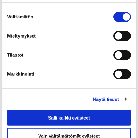
Tul ja tee tilan toimintapisteiden käyttöehdot
Suostumuksen
Välttämätön
valinta
Tul ja tee tilan
toimintapisteiden
Mieltymykset
käyttöehdot
Tilastot
Markkinointi
Etusivu
Ajanvaraus
Näytä tiedot
Laitteiden ja tilojen
sähköinen ajanvaraus
Salli kaikki evästeet
Sähköisessä ajanvarauksessa voit varata
Vain välttämättömät evästeet