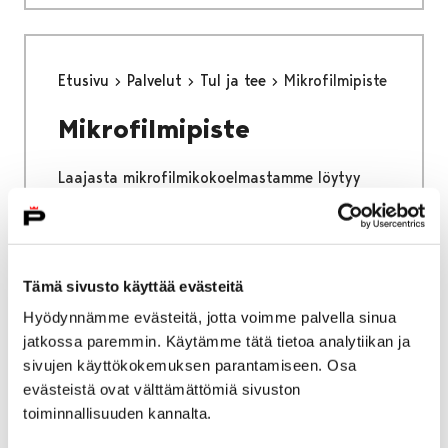
Etusivu
Palvelut
Tul ja tee
Mikrofilmipiste
Mikrofilmipiste
Laajasta mikrofilmikokoelmastamme löytyy
paikallislehtiä ja monia muita julkaisuja yli
sadan vuoden takaa. Mikrofilmi skannerin
avulla tallennat tai tulostat löydöksesi
käyttöä varten. Mikrofilmipisteellä on myös
Tämä sivusto käyttää evästeitä
kirjallista aineistoa, joista löydät tietoa
Hyödynnämme evästeitä, jotta voimme palvella sinua
esimerkiksi sukututkimuksen tekemisen tueksi.
jatkossa paremmin. Käytämme tätä tietoa analytiikan ja
sivujen käyttökokemuksen parantamiseen. Osa
evästeistä ovat välttämättömiä sivuston
toiminnallisuuden kannalta.
Etusivu
Ajanvaraus