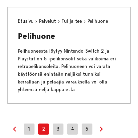
Etusivu
Palvelut
Tul ja tee
Pelihuone
Pelihuone
Pelihuoneesta löytyy Nintendo Switch 2 ja
Playstation 5 -pelikonsolit sekä valikoima eri
retropelikonsoleita. Pelihuoneen voi varata
käyttöönsä enintään neljäksi tunniksi
kerrallaan ja pelaajia varauksella voi olla
yhteensä neljä kappaletta
1
2
3
4
5
Previous page
Next page