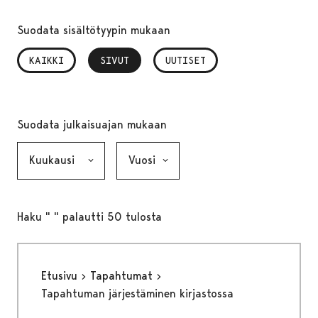
Suodata sisältötyypin mukaan
KAIKKI
SIVUT
, VALITTU
UUTISET
Suodata julkaisuajan mukaan
Kuukausi, valinta lähettää lomakkeen
Vuosi, valinta lähettää lomakkeen
Haku " " palautti 50 tulosta
Etusivu
Tapahtumat
Tapahtuman järjestäminen kirjastossa