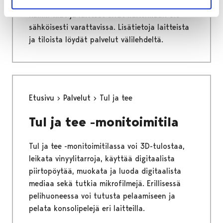
käyttöösi monia kirjaston tiloja ja laitteita.
Kaikki tilat ja laitteet eivät kuitenkaan ole
sähköisesti varattavissa. Lisätietoja laitteista
ja tiloista löydät palvelut välilehdeltä.
Etusivu
Palvelut
Tul ja tee
Tul ja tee -monitoimitila
Tul ja tee -monitoimitilassa voi 3D-tulostaa,
leikata vinyylitarroja, käyttää digitaalista
piirtopöytää, muokata ja luoda digitaalista
mediaa sekä tutkia mikrofilmejä. Erillisessä
pelihuoneessa voi tutusta pelaamiseen ja
pelata konsolipelejä eri laitteilla.