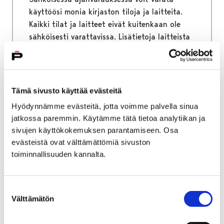
käyttöösi monia kirjaston tiloja ja laitteita.
Kaikki tilat ja laitteet eivät kuitenkaan ole
sähköisesti varattavissa. Lisätietoja laitteista
ja tiloista löydät palvelut välilehdeltä.
Tämä sivusto käyttää evästeitä
Hyödynnämme evästeitä, jotta voimme palvella sinua
Etusivu
Podcastit
jatkossa paremmin. Käytämme tätä tietoa analytiikan ja
Podcastit
sivujen käyttökokemuksen parantamiseen. Osa
evästeistä ovat välttämättömiä sivuston
toiminnallisuuden kannalta.
Täältä löydät Porin kirjaston podcastit, joissa
käsitellään kulttuuria, kirjallisuutta, musiikkia
ja yhteiskunnallisia aiheita. Kirjastolaiset
Suostumuksen
tuottavat monenkirjavaa sisältöä erilaisista
Välttämätön
valinta
aiheista.