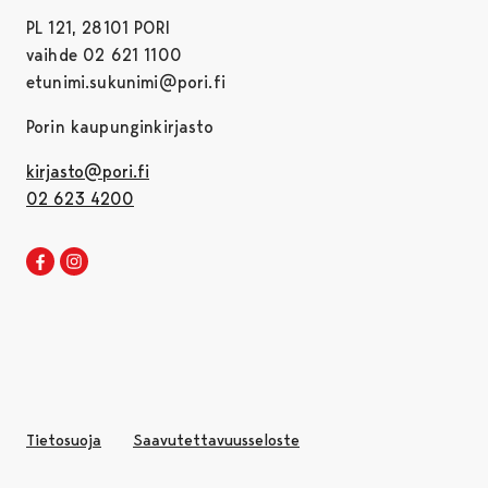
PL 121, 28101 PORI
vaihde 02 621 1100
etunimi.sukunimi@pori.fi
Porin kaupunginkirjasto
kirjasto@pori.fi
02 623 4200
Porin kirjaston Facebook
Avautuu uudessa välilehdessä
Porin kirjaston Instagram
Avautuu uudessa välilehdessä
Tietosuoja
Saavutettavuusseloste