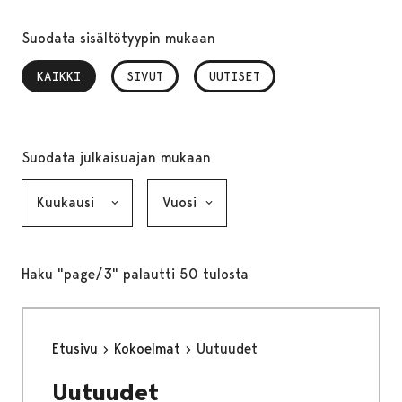
Suodata sisältötyypin mukaan
KAIKKI
, VALITTU
SIVUT
UUTISET
Suodata julkaisuajan mukaan
Kuukausi, valinta lähettää lomakkeen
Vuosi, valinta lähettää lomakkeen
Haku "page/3" palautti 50 tulosta
Etusivu
Kokoelmat
Uutuudet
Uutuudet