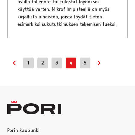
avulla tallennat tai tulostat löydöksesi
käyttöä varten. Mikrofilmipisteellä on myös
kirjallista aineistoa, joista löydät tietoa
esimerkiksi sukututkimuksen tekemisen tueksi.
1
2
3
4
5
Previous page
Next page
Porin kaupunki