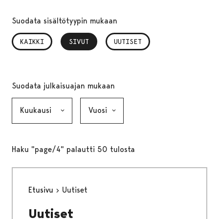
Suodata sisältötyypin mukaan
KAIKKI
SIVUT
, VALITTU
UUTISET
Suodata julkaisuajan mukaan
Kuukausi, valinta lähettää lomakkeen
Vuosi, valinta lähettää lomakkeen
Haku "page/4" palautti 50 tulosta
Etusivu
Uutiset
Uutiset