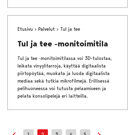
Etusivu
Palvelut
Tul ja tee
Tul ja tee -monitoimitila
Tul ja tee -monitoimitilassa voi 3D-tulostaa,
leikata vinyylitarroja, käyttää digitaalista
piirtopöytää, muokata ja luoda digitaalista
mediaa sekä tutkia mikrofilmejä. Erillisessä
pelihuoneessa voi tutusta pelaamiseen ja
pelata konsolipelejä eri laitteilla.
1
2
3
4
5