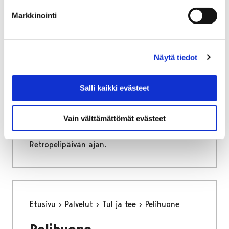
Markkinointi
Retropelipäivä 2025
peliturnaukset
Näytä tiedot
Tervetuloa osallistumaan Retropelipäivän
leikkimielisiin peliturnauksiin, joita löytyy
Salli kaikki evästeet
kaiken ikäisille ja tasoisille pelaajille.
Turnausten parhaille on maineen ja kunnian
Vain välttämättömät evästeet
lisäksi tarjolla erilaisia tuotepalkintoja.
Useimmat turnaukset ovat käynnissä koko
Retropelipäivän ajan.
Etusivu
Palvelut
Tul ja tee
Pelihuone
Pelihuone