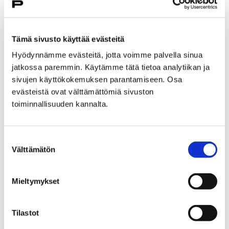
Tämä sivusto käyttää evästeitä
Hyödynnämme evästeitä, jotta voimme palvella sinua
jatkossa paremmin. Käytämme tätä tietoa analytiikan ja
Etusivu
Asiakkaana kirjastossa
sivujen käyttökokemuksen parantamiseen. Osa
Satakirjastojen verkkokirjasto
evästeistä ovat välttämättömiä sivuston
toiminnallisuuden kannalta.
Satakirjastojen
verkkokirjasto
Suostumuksen
Välttämätön
valinta
Mieltymykset
Etusivu
Tapahtumat
Tilastot
Ajankohtaisia tapahtumia
Retropelipäivä 2025
Peliturnaukset