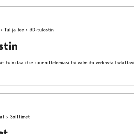
t
Tul ja tee
3D-tulostin
stin
it tulostaa itse suunnittelemiasi tai valmiita verkosta ladattavi
mat
Soittimet
et