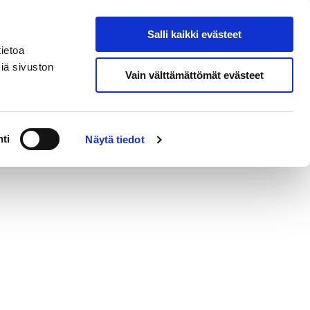
eksi
In
Salli kaikki evästeet
Hae sivustolta
English
ietoa
iä sivuston
Vain välttämättömät evästeet
ja yhteystiedot
ti
Näytä tiedot