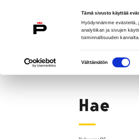
Siirry sisältöön
Etusivulle
Tämä sivusto käyttää eväs
Hyödynnämme evästeitä, jo
analytiikan ja sivujen kä
toiminnallisuuden kannalta
Asiakkaana kirjastossa
Kokoelma
Suostumuksen
Hae
Välttämätön
valinta
Etusivu
Hae