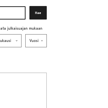
Hae
ata julkaisuajan mukaan
ausi, valinta lähettää lomakkeen
Vuosi, valinta lähettää lomakkeen