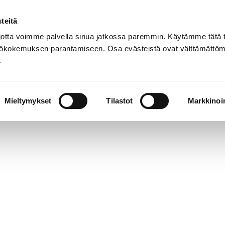
teitä
Suom
tta voimme palvella sinua jatkossa paremmin. Käytämme tätä t
yttökokemuksen parantamiseen. Osa evästeistä ovat välttämättöm
.
t
Palvelut
Tapahtumat
Aukioloajat 
Mieltymykset
Tilastot
Markkinoin