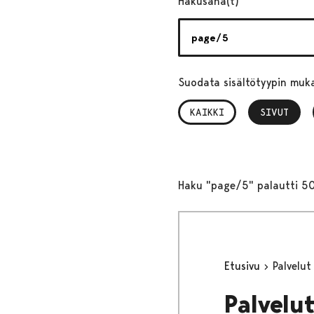
Hakusana(t)
Suodata sisältötyypin muk
KAIKKI
SIVUT
, VALITTU
Haku "page/5" palautti 50
Etusivu
Palvelut
Palvelu