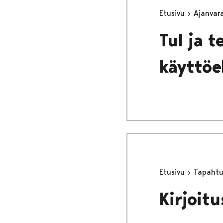
Etusivu
Ajanvar
Tul ja t
käyttöe
Etusivu
Tapaht
Kirjoitu