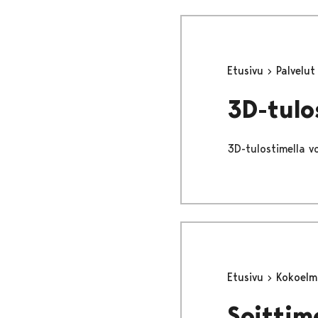
Etusivu
Palvelu
3D-tulo
3D-tulostimella vo
Etusivu
Kokoel
Soittim