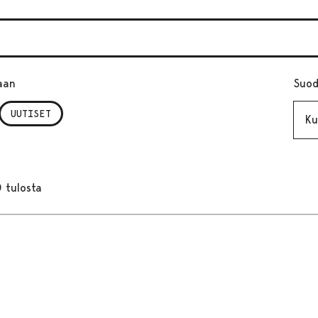
aan
Suod
Kuuk
UUTISET
 tulosta
t