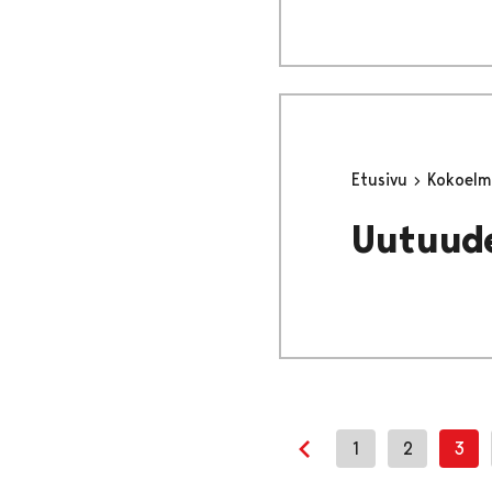
Etusivu
Kokoel
Uutuud
1
2
3
Previous page