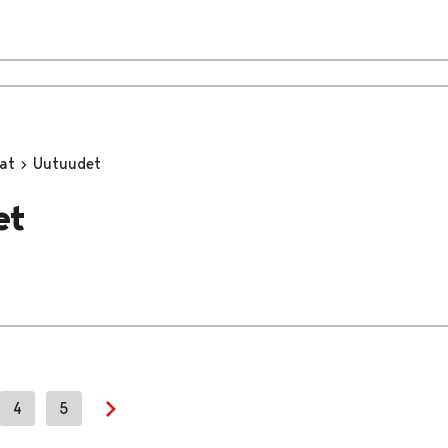
mat
Uutuudet
et
4
5
Next page