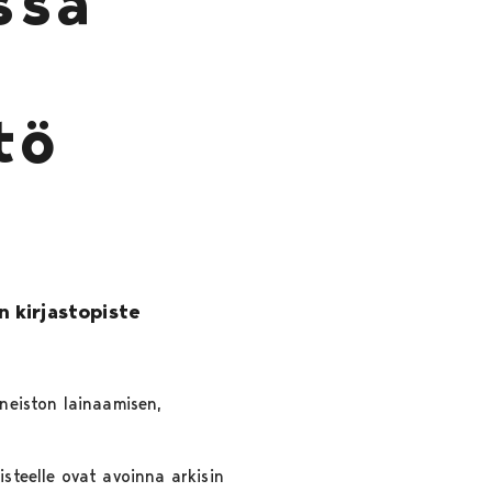
ssa
tö
 kirjastopiste
ineiston lainaamisen,
isteelle ovat avoinna arkisin