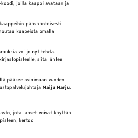
-koodi, joilla kaappi avataan ja
 kaappeihin pääsääntöisesti
i noutaa kaapeista omalla
arauksia voi jo nyt tehdä.
rjastopisteelle, siitä lähtee
eellä pääsee asioimaan vuoden
rjastopalvelujohtaja
Maiju
Harju
.
asto, jota lapset voivat käyttää
pisteen, kertoo