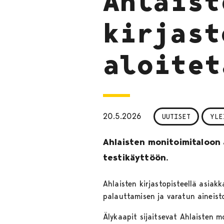
Ahlaist
kirjast
aloitet
20.5.2026
UUTISET
YLE
Ahlaisten monitoimitaloon 
testikäyttöön.
Ahlaisten kirjastopisteellä asiak
palauttamisen ja varatun aineist
Älykaapit sijaitsevat Ahlaisten m