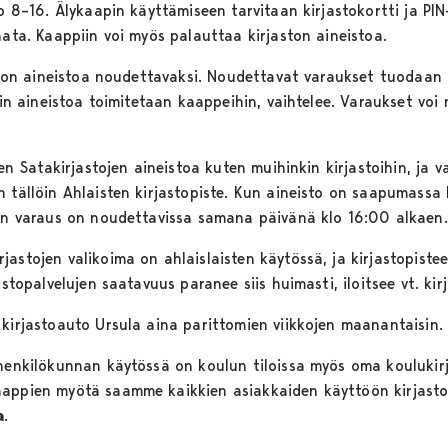
lo 8–16. Älykaapin käyttämiseen tarvitaan kirjastokortti ja PIN
nata. Kaappiin voi myös palauttaa kirjaston aineistoa.
jaston aineistoa noudettavaksi. Noudettavat varaukset tuodaan
loin aineistoa toimitetaan kaappeihin, vaihtelee. Varaukset vo
ien Satakirjastojen aineistoa kuten muihinkin kirjastoihin, ja v
 tällöin Ahlaisten kirjastopiste. Kun aineisto on saapumassa ki
een varaus on noudettavissa samana päivänä klo 16:00 alkaen.
jastojen valikoima on ahlaislaisten käytössä, ja kirjastopist
astopalvelujen saatavuus paranee siis huimasti, iloitsee vt. ki
 kirjastoauto Ursula aina parittomien viikkojen maanantaisin.
 henkilökunnan käytössä on koulun tiloissa myös oma koulukirj
aappien myötä saamme kaikkien asiakkaiden käyttöön kirjasto
a
.