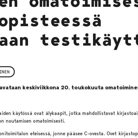
en omatoimise
opisteessä
aan testikäyt
INEN
avataan keskiviikkona 20. toukokuuta omatoiminen
kaiden käytössä ovat älykaapit, jotka mahdollistavat kirjastoa
on noutamisen omatoimisesti.
onitoimitalon eteisessä, jonne pääsee C-ovesta. Ovet kirjastop