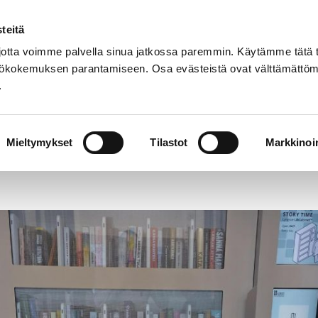
teitä
Suom
tta voimme palvella sinua jatkossa paremmin. Käytämme tätä t
yttökokemuksen parantamiseen. Osa evästeistä ovat välttämättöm
.
t
Palvelut
Tapahtumat
Aukioloajat 
 kirjastopisteessä aloitetaan testikäyttö
Mieltymykset
Tilastot
Markkinoin