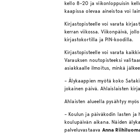
kello 8–20 ja viikonloppuisin kel
kaapissa olevaa aineistoa voi lai
Kirjastopisteelle voi varata kir
kerran viikossa. Viikonpäivä, jol
kirjastokortilla ja PIN-koodilla.
Kirjastopisteelle voi varata kaikk
Varauksen noutopisteeksi valitaan
asiakkaalle ilmoitus, minkä jälk
– Älykaappien myötä koko Satakir
jokainen päivä. Ahlaislaisten kirj
Ahlaisten alueella pysähtyy myös
– Koulun ja päiväkodin lasten ja
koulupäivän aikana. Näiden älyk
palveluvastaava
Anna
Riihiluom