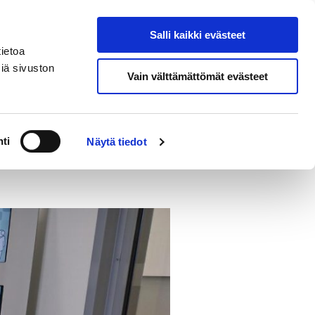
eksi
In
Salli kaikki evästeet
Hae sivustolta
English
ietoa
iä sivuston
Vain välttämättömät evästeet
ja yhteystiedot
ti
Näytä tiedot