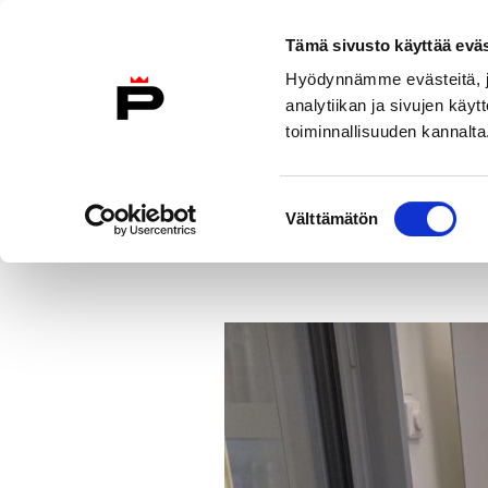
Siirry sisältöön
Etusivulle
Tämä sivusto käyttää eväs
Hyödynnämme evästeitä, jo
analytiikan ja sivujen kä
toiminnallisuuden kannalta
Asiakkaana kirjastossa
Kokoelma
Suostumuksen
Uutiset
Ahlaisten omatoimisessa
Välttämätön
valinta
Etusivu