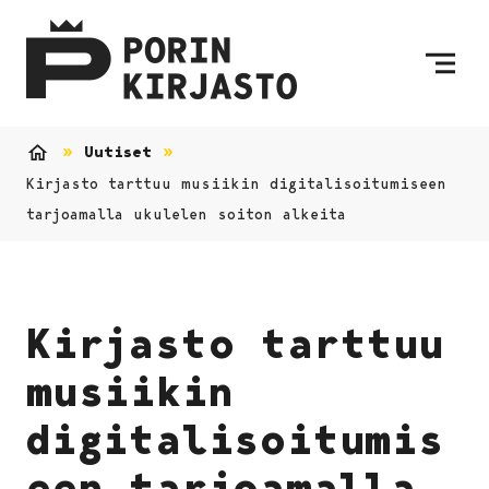
Siirry sisältöön
Etusivulle
Uutiset
Etusivu
Kirjasto tarttuu musiikin digitalisoitumiseen
tarjoamalla ukulelen soiton alkeita
Kirjasto tarttuu
musiikin
digitalisoitumis
een tarjoamalla