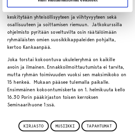
– Tarkoituksena ei ole opettaa musiikin teoriaa tai
monimutkaisia soittotekniikoita, vaan ryhmässä
keskitytään yhteisöllisyyteen ja viihtyvyyteen sekä
osallisuuteen ja soittamisen riemuun. Jatkokurssilla
ohjelmisto pyritään soveltuvilta osin räätälöimään
ryhmäläisten omien suosikkikappaleiden pohjalta,
kertoo Kankaanpää.
Joka torstai kokoontuva ukuleleryhmä on kaikille
avoin ja ilmainen. Ennakkoilmoittautumista ei tarvita,
mutta ryhmän toimivuuden vuoksi sen maksimikoko on
15 henkeä. Mukaan pääsee tulemalla paikalle.
Ensimmäinen kokoontumiskerta on 1. helmikuuta kello
16.30 Porin pääkirjaston toisen kerroksen
Seminaarihuone 1:ssä.
KIRJASTO
MUSIIKKI
TAPAHTUMAT