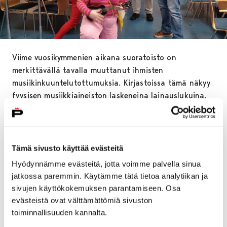
Viime vuosikymmenien aikana suoratoisto on
merkittävällä tavalla muuttanut ihmisten
musiikinkuuntelutottumuksia. Kirjastoissa tämä näkyy
fyysisen musiikkiaineiston laskeneina lainauslukuina.
Porin pääkirjastossa onkin maaliskuusta 2023 lähtien
järjestetty uutena musiikkipalveluna matalan
osallistumiskynnyksen Ukulelen alkeet -soittoryhmää.
Kaikille avoin ryhmä kokoontuu ensimmäisen kerran
Tämä sivusto käyttää evästeitä
jälleen helmikuun alussa.
Hyödynnämme evästeitä, jotta voimme palvella sinua
jatkossa paremmin. Käytämme tätä tietoa analytiikan ja
Kirjastossa musiikki koetaan edelleen tärkeänä
sivujen käyttökokemuksen parantamiseen. Osa
kulttuuri-ilmiönä sekä yhtenä keinona tuottaa
evästeistä ovat välttämättömiä sivuston
positiivisia yhteisöllisyyden ja onnistumisen tunteita
toiminnallisuuden kannalta.
asiakkaille. Ukuleleryhmän vetäjänä toimii