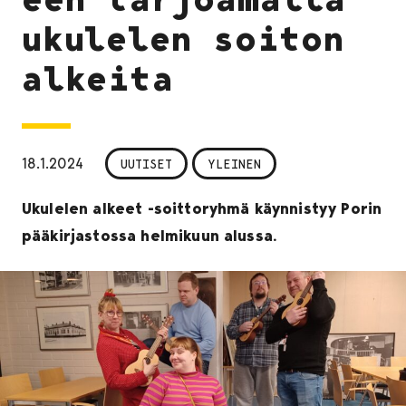
ukulelen soiton
alkeita
18.1.2024
UUTISET
YLEINEN
Ukulelen alkeet -soittoryhmä käynnistyy Porin
pääkirjastossa helmikuun alussa.