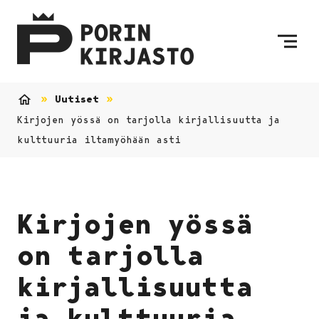
Siirry sisältöön
Etusivulle
Uutiset
Etusivu
Kirjojen yössä on tarjolla kirjallisuutta ja
kulttuuria iltamyöhään asti
Kirjojen yössä
on tarjolla
kirjallisuutta
ja kulttuuria