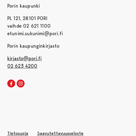
Porin kaupunki
PL 121, 28101 PORI
vaihde 02 621 1100
etunimi.sukunimi@pori.fi
Porin kaupunginkirjasto
kirjasto@pori.fi
02 623 4200
Porin kirjaston Facebook
Avautuu uudessa välilehdessä
Porin kirjaston Instagram
Avautuu uudessa välilehdessä
Tietosuoja
Saavutettavuusseloste