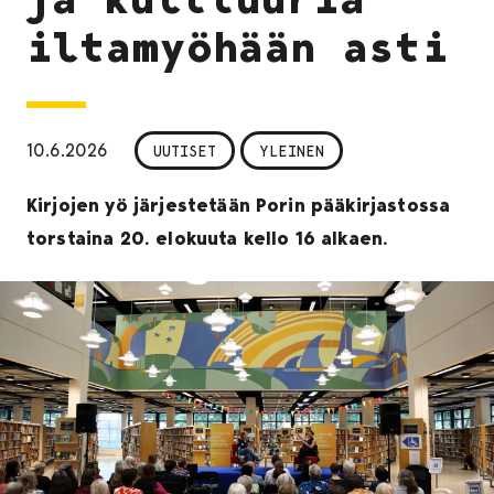
iltamyöhään asti
10.6.2026
UUTISET
YLEINEN
Kirjojen yö järjestetään Porin pääkirjastossa
torstaina 20. elokuuta kello 16 alkaen.