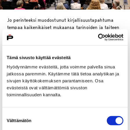
Jo perinteeksi muodostunut kirjallisuustapahtuma
tempaa kaikenikäiset mukaansa tarinoiden ja taiteen
hurmaan.
– Tapahtuman teema on Ihmisen paikka.
Kirjailijahaastatteluissa nähdään kirjailijat
Hanna-
Tämä sivusto käyttää evästeitä
Riikka Kuisma
,
Marjo Niemi
ja
Laura Sola
.
Hyödynnämme evästeitä, jotta voimme palvella sinua
Kirjailijavieraiden teoksissa käsitellään ihmisen osaa
jatkossa paremmin. Käytämme tätä tietoa analytiikan ja
yhteiskunnan pyörteissä ja reunoilla, kertoo kirjaston
sivujen käyttökokemuksen parantamiseen. Osa
palvelukoordinaattori
Aija Amee
.
evästeistä ovat välttämättömiä sivuston
toiminnallisuuden kannalta.
Suuren suosion saanut Elämäni kirja marssittaa jälleen
lavalle tunnettuja porilaisia visailemaan Elämäni biisi -
ohjelman hengessä. Tilaisuuden juontajaa näyttelijä
Suostumuksen
Henri Välikangas
. Visassa osallistujat arvuuttelevat
Välttämätön
valinta
toistensa elämänsä kirjoja ja kertovat omistaan.